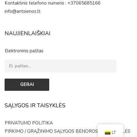
Kontaktinis telefono numeris : +37065685166
info@antsienos.lt
NAUJIENLAIŠKIAI
Elektroninis paštas
SĄLYGOS IR TAISYKLĖS
PRIVATUMO POLITIKA
PIRKIMO / GRĄŽINIMO SĄLYGOS
BENDROSIOS TAISYKLĖS
LT