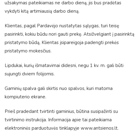
užsakymas pateikiamas ne darbo dieną, jis bus pradėtas
vykdyti kitą artimiausią darbo dieną.
Klientas, pagal Pardavėjo nustatytas sąlygas, turi teisę
pasirinkti, kokiu būdu nori gauti prekę. Atsižvelgiant į pasirinktą
pristatymo būdą, Klientas įsipareigoja padengti prekės
pristatymo mokesčius.
Lipdukai, kurių išmatavimai didesni, negu 1 kv. m. gali būti
sujungti dviem folijomis.
Gaminių spalva gali skirtis nuo spalvos, kuri matoma
kompiuterio ekrane.
Prieš pradedant tvirtinti gaminius, būtina susipažinti su
tvirtinimo instrukcija. Informacija apie tai pateikiama
elektroninės parduotuvės tinklapyje www.antsienos.lt.