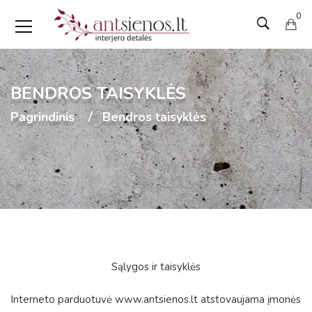
0
BENDROS TAISYKLĖS
Pagrindinis
Bendros taisyklės
Sąlygos ir taisyklės
Interneto parduotuvė
www.antsienos.lt
atstovaujama įmonės