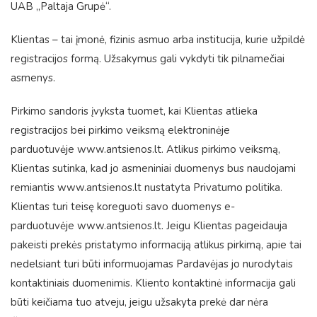
UAB „Paltaja Grupė“.
Klientas – tai įmonė, fizinis asmuo arba institucija, kurie užpildė
registracijos formą. Užsakymus gali vykdyti tik pilnamečiai
asmenys.
Pirkimo sandoris įvyksta tuomet, kai Klientas atlieka
registracijos bei pirkimo veiksmą elektroninėje
parduotuvėje
www.antsienos.lt
. Atlikus pirkimo veiksmą,
Klientas sutinka, kad jo asmeniniai duomenys bus naudojami
remiantis
www.antsienos.lt
nustatyta Privatumo politika.
Klientas turi teisę koreguoti savo duomenys e-
parduotuvėje
www.antsienos.lt
. Jeigu Klientas pageidauja
pakeisti prekės pristatymo informaciją atlikus pirkimą, apie tai
nedelsiant turi būti informuojamas Pardavėjas jo nurodytais
kontaktiniais duomenimis. Kliento kontaktinė informacija gali
būti keičiama tuo atveju, jeigu užsakyta prekė dar nėra