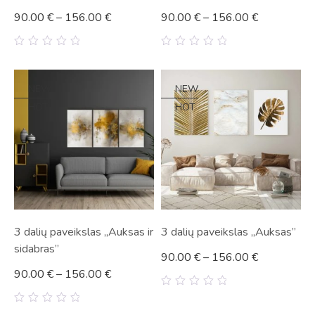
90.00
€
–
156.00
€
90.00
€
–
156.00
€
0
0
out
out
of
of
5
5
NEW
NEW
HOT
HOT
3 dalių paveikslas „Auksas ir
3 dalių paveikslas „Auksas”
sidabras”
90.00
€
–
156.00
€
90.00
€
–
156.00
€
0
out
0
of