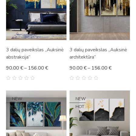
3 dalių paveikslas „Auksinė
3 dalių paveikslas „Auksinė
abstrakcija”
architektūra”
90.00
€
–
156.00
€
90.00
€
–
156.00
€
0
0
out
out
of
of
5
5
NEW
NEW
HOT
HOT