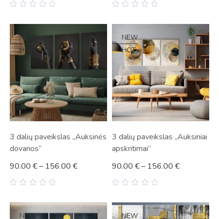
0
0
out
out
of
of
5
5
NEW
NEW
HOT
HOT
3 dalių paveikslas „Auksinės
3 dalių paveikslas „Auksiniai
dovanos”
apskritimai”
90.00
€
–
156.00
€
90.00
€
–
156.00
€
0
0
out
out
of
of
5
5
NEW
NEW