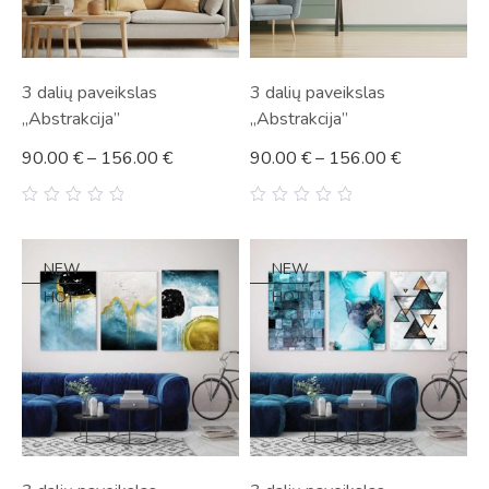
3 dalių paveikslas
3 dalių paveikslas
„Abstrakcija”
„Abstrakcija”
90.00
€
–
156.00
€
90.00
€
–
156.00
€
0
0
out
out
of
of
5
5
NEW
NEW
HOT
HOT