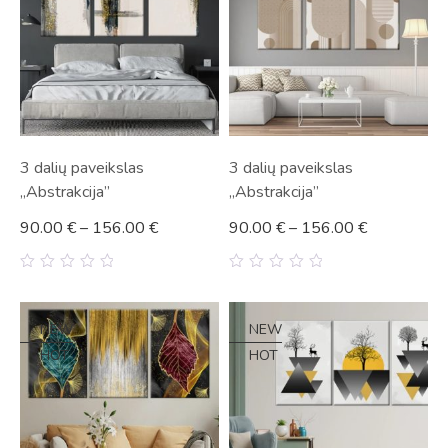
3 dalių paveikslas
3 dalių paveikslas
„Abstrakcija”
„Abstrakcija”
90.00
€
–
156.00
€
90.00
€
–
156.00
€
0
0
out
out
of
of
5
5
NEW
NEW
HOT
HOT