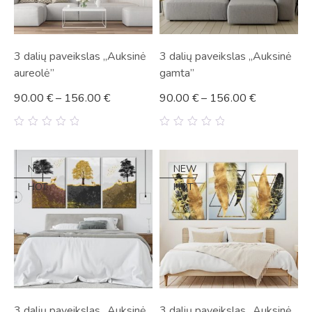
3 dalių paveikslas „Auksinė
3 dalių paveikslas „Auksinė
aureolė”
gamta”
90.00
€
–
156.00
€
90.00
€
–
156.00
€
0
0
out
out
of
of
5
5
NEW
NEW
HOT
HOT
3 dalių paveikslas „Auksinė
3 dalių paveikslas „Auksinė