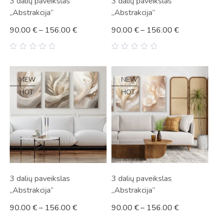
3 dalių paveikslas
3 dalių paveikslas
„Abstrakcija”
„Abstrakcija”
90.00
€
–
156.00
€
90.00
€
–
156.00
€
0
0
out
out
of
of
5
5
NEW
NEW
HOT
HOT
3 dalių paveikslas
3 dalių paveikslas
„Abstrakcija”
„Abstrakcija”
90.00
€
–
156.00
€
90.00
€
–
156.00
€