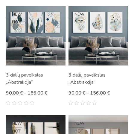
out
out
of
of
5
5
NEW
NEW
HOT
HOT
3 dalių paveikslas
3 dalių paveikslas
„Abstrakcija”
„Abstrakcija”
90.00
€
–
156.00
€
90.00
€
–
156.00
€
0
0
out
out
of
of
5
5
NEW
NEW
HOT
HOT