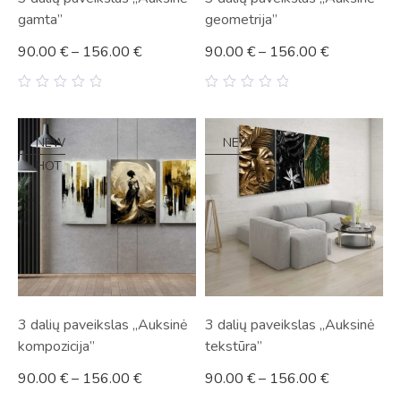
gamta”
geometrija”
90.00
€
–
156.00
€
90.00
€
–
156.00
€
0
0
out
out
of
of
5
5
NEW
NEW
HOT
3 dalių paveikslas „Auksinė
3 dalių paveikslas „Auksinė
kompozicija”
tekstūra”
90.00
€
–
156.00
€
90.00
€
–
156.00
€