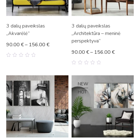
3 dalių paveikslas
3 dalių paveikslas
„Akvarėlė”
„Architektūra – meninė
perspektyva”
90.00
€
–
156.00
€
90.00
€
–
156.00
€
0
out
0
of
out
5
of
5
NEW
NEW
HOT
HOT