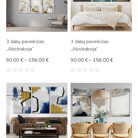
3 dalių paveikslas
3 dalių paveikslas
„Abstrakcija”
„Abstrakcija”
90.00
€
–
156.00
€
90.00
€
–
156.00
€
0
0
out
out
of
of
5
5
NEW
NEW
HOT
HOT