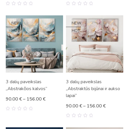
0
0
out
out
of
of
5
5
NEW
NEW
HOT
HOT
3 dalių paveikslas
3 dalių paveikslas
„Abstrakčios kalvos”
„Abstraktūs bijūnai ir aukso
lapai”
90.00
€
–
156.00
€
90.00
€
–
156.00
€
0
out
0
of
out
5