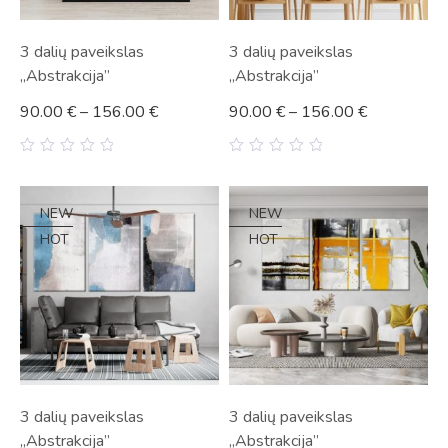
3 dalių paveikslas
3 dalių paveikslas
„Abstrakcija”
„Abstrakcija”
90.00
€
–
156.00
€
90.00
€
–
156.00
€
0
0
out
out
of
of
5
5
NEW
NEW
HOT
HOT
3 dalių paveikslas
3 dalių paveikslas
„Abstrakcija”
„Abstrakcija”