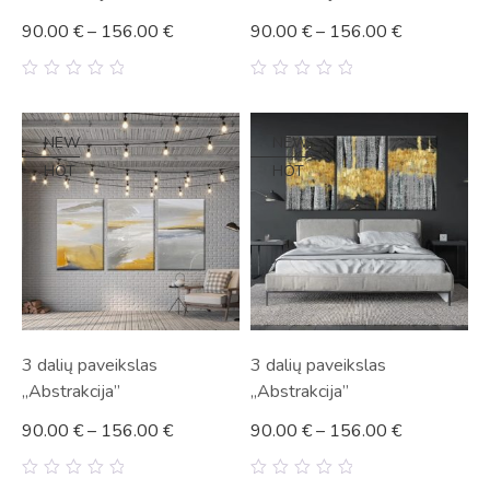
90.00
€
–
156.00
€
90.00
€
–
156.00
€
0
0
out
out
of
of
5
5
NEW
NEW
HOT
HOT
3 dalių paveikslas
3 dalių paveikslas
„Abstrakcija”
„Abstrakcija”
90.00
€
–
156.00
€
90.00
€
–
156.00
€
0
0