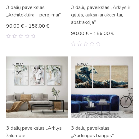
3 dalių paveikslas
3 dalių paveikslas „Arklys ir
„Architektūra – perėjimai”
gėlės, auksiniai akcentai,
abstrakcija”
90.00
€
–
156.00
€
90.00
€
–
156.00
€
0
out
0
of
out
5
of
5
NEW
NEW
HOT
HOT
3 dalių paveikslas „Arklys
3 dalių paveikslas
žalumoje”
„Audringos bangos”