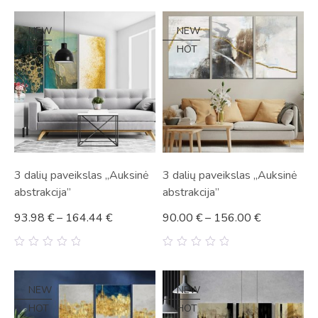
out
5
of
5
NEW
NEW
HOT
HOT
3 dalių paveikslas „Auksinė
3 dalių paveikslas „Auksinė
abstrakcija”
abstrakcija”
93.98
€
–
164.44
€
90.00
€
–
156.00
€
0
0
out
out
of
of
5
5
NEW
NEW
HOT
HOT