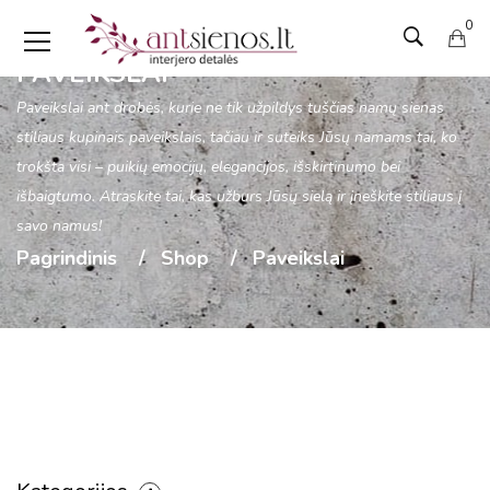
0
PAVEIKSLAI
Paveikslai ant drobės, kurie ne tik užpildys tuščias namų sienas
stiliaus kupinais paveikslais, tačiau ir suteiks Jūsų namams tai, ko
trokšta visi – puikių emocijų, elegancijos, išskirtinumo bei
išbaigtumo. Atraskite tai, kas užburs Jūsų sielą ir įneškite stiliaus į
savo namus!
Pagrindinis
Shop
Paveikslai