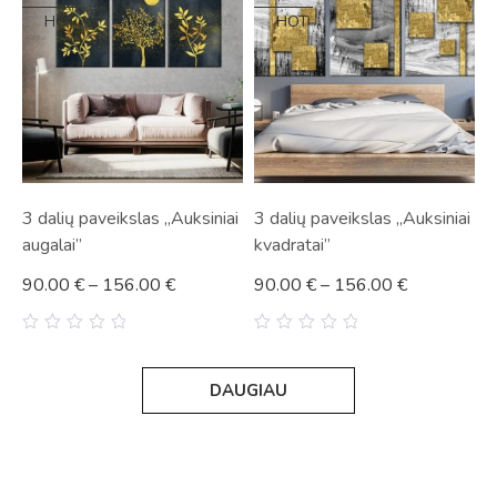
HOT
HOT
3 dalių paveikslas „Auksiniai
3 dalių paveikslas „Auksiniai
augalai”
kvadratai”
90.00
€
–
156.00
€
90.00
€
–
156.00
€
0
0
out
out
of
of
DAUGIAU
5
5