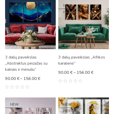
of
5
NEW
NEW
HOT
HOT
3 dalių paveikslas
3 dalių paveikslas „Afrikos
„Abstraktus peizažas su
karalienė”
kalnais ir mėnuliu”
90.00
€
–
156.00
€
90.00
€
–
156.00
€
0
out
0
of
out
5
of
5
NEW
NEW
HOT