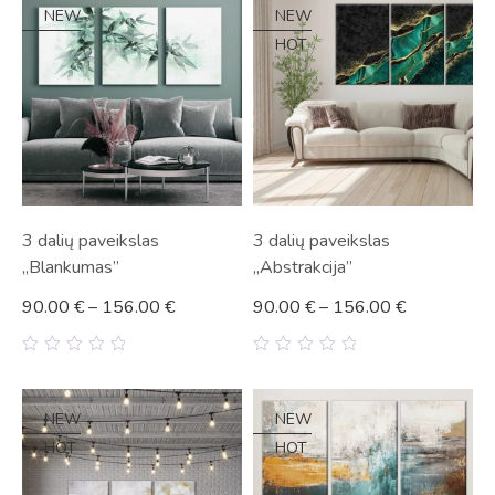
5
5
NEW
NEW
HOT
3 dalių paveikslas
3 dalių paveikslas
„Blankumas”
„Abstrakcija”
90.00
€
–
156.00
€
90.00
€
–
156.00
€
0
0
out
out
of
of
5
5
NEW
NEW
HOT
HOT