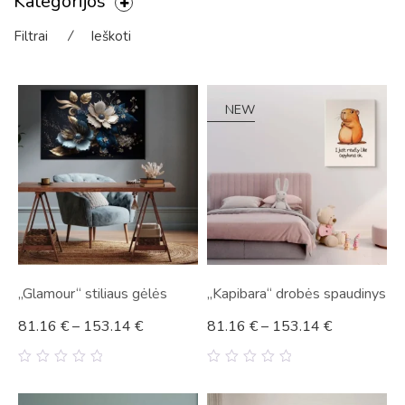
Kategorijos
Filtrai
⁄
Ieškoti
NEW
„Glamour“ stiliaus gėlės
„Kapibara“ drobės spaudinys
81.16
€
–
153.14
€
81.16
€
–
153.14
€
0
0
out
out
of
of