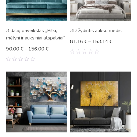
3 dalių paveikslas „Pilki,
3D žydintis aukso medis
mėlyni ir auksiniai atspalviai”
81.16
€
–
153.14
€
90.00
€
–
156.00
€
0
out
0
of
out
5
of
5