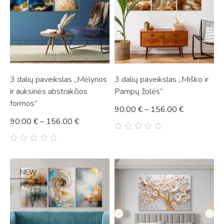
3 dalių paveikslas „Mėlynos
3 dalių paveikslas „Miško ir
ir auksinės abstrakčios
Pampų žolės”
formos”
90.00
€
–
156.00
€
90.00
€
–
156.00
€
0
out
0
of
out
5
of
5
NEW
HOT