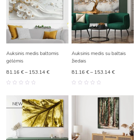
Auksinis medis baltomis
Auksinis medis su baltais
gėlėmis
žiedais
81.16
€
–
153.14
€
81.16
€
–
153.14
€
0
0
out
out
of
of
5
5
NEW