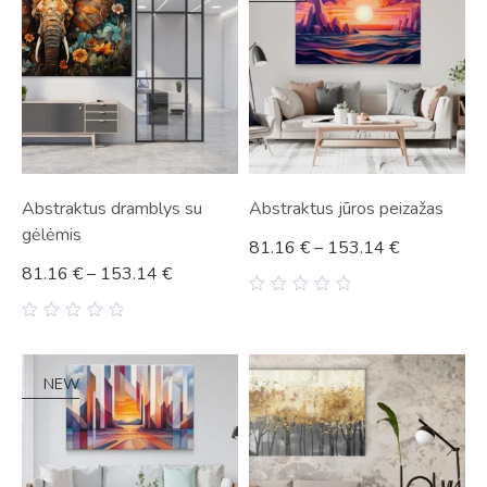
Abstraktus dramblys su
Abstraktus jūros peizažas
gėlėmis
81.16
€
–
153.14
€
81.16
€
–
153.14
€
0
out
0
of
out
5
of
5
NEW