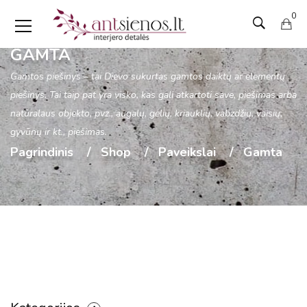
0
GAMTA
Gamtos piešinys – tai Dievo sukurtas gamtos daiktų ar elementų
piešinys. Tai taip pat yra visko, kas gali atkartoti save, piešimas arba
natūralaus objekto, pvz., augalų, gėlių, kriauklių, vabzdžių, vaisių,
gyvūnų ir kt., piešimas.
Pagrindinis
Shop
Paveikslai
Gamta