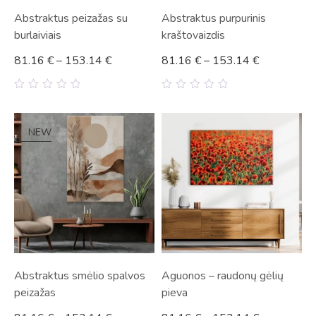
Abstraktus peizažas su
Abstraktus purpurinis
burlaiviais
kraštovaizdis
81.16
€
–
153.14
€
81.16
€
–
153.14
€
0
0
out
out
of
of
5
5
NEW
Abstraktus smėlio spalvos
Aguonos – raudonų gėlių
peizažas
pieva