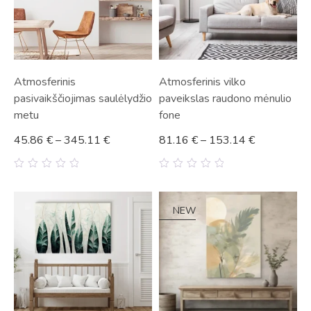
Atmosferinis
Atmosferinis vilko
pasivaikščiojimas saulėlydžio
paveikslas raudono mėnulio
metu
fone
45.86
€
–
345.11
€
81.16
€
–
153.14
€
0
0
out
out
of
of
5
5
NEW