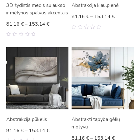
3D žydintis medis su aukso
Abstrakcija kiaulpienė
ir mėlynos spalvos akcentais
81.16
€
–
153.14
€
81.16
€
–
153.14
€
0
out
0
of
out
5
of
5
Abstrakcija pūkelis
Abstrakti tapyba gėlių
motyvu
81.16
€
–
153.14
€
81.16
€
–
153.14
€