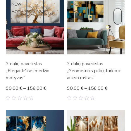
5
5
NEW
NEW
HOT
HOT
3 dalių paveikslas
3 dalių paveikslas
„Elegantiškas medžio
„Geometrinis pilkų, turkio ir
motyvas”
aukso raštas”
90.00
€
–
156.00
€
90.00
€
–
156.00
€
0
0
out
out
of
of
5
5
NEW
NEW
HOT
HOT