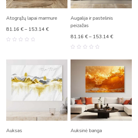
Atogrąžų lapai marmure
Augalija ir pastelinis
peizažas
81.16
€
–
153.14
€
81.16
€
–
153.14
€
0
out
0
of
out
5
of
5
Auksas
Auksinė banga