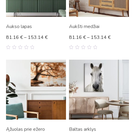
Aukso lapas
Aukšti medžiai
81.16
€
–
153.14
€
81.16
€
–
153.14
€
0
0
out
out
of
of
5
5
Ąžuolas prie ežero
Baltas arklys