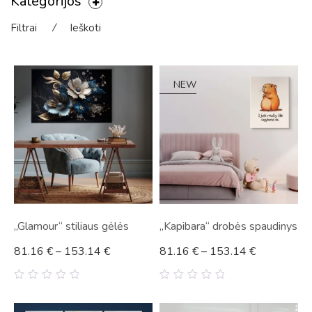
Kategorijos
Filtrai
⁄
Ieškoti
NEW
„Glamour“ stiliaus gėlės
„Kapibara“ drobės spaudinys
81.16
€
–
153.14
€
81.16
€
–
153.14
€
0
0
out
out
of
of