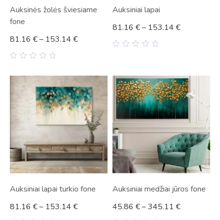
Auksinės žolės šviesiame
Auksiniai lapai
fone
81.16
€
–
153.14
€
81.16
€
–
153.14
€
0
out
0
of
out
5
of
5
Auksiniai lapai turkio fone
Auksiniai medžiai jūros fone
81.16
€
–
153.14
€
45.86
€
–
345.11
€