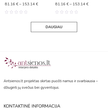
81.16
€
–
153.14
€
81.16
€
–
153.14
€
0
0
out
out
of
of
DAUGIAU
5
5
Antsienos.lt projektas skirtas puošti namus ir svarbiausia –
džiuginti jų svečius bei gyventojus.
KONTAKTINĖ INFORMACIJA