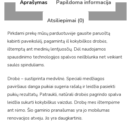
Aprašymas
Papildoma informacija
Atsiliepimai (0)
Pirkdami prekę mūsų parduotuvėje gausite paruoštą
kabinti paveikslėlį, pagamintą iš kokybiškos drobės,
ištemptą ant medinių lentjuosčių. Dėl naudojamos
spausdinimo technologijos spalvos neišblunka net veikiant
saulės spinduliams.
Drobė – sustiprinta medvilnė. Speciali medžiagos
paviršiaus danga puikiai sugeria rašalą ir leidžia pasiekti
puikių rezultatų. Patraukli, natūrali drobės pagrindo spalva
leidžia sukurti kokybiškus vaizdus. Drobę mes ištempėme
ant rėmo. Šio gaminio pranašumas yra jo mobilumas
renovacijos atveju. Jis yra daugkartinis.