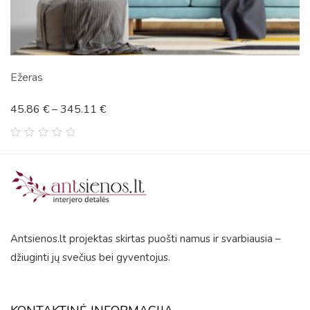
Genties
€
–
345.11
€
45.87
0
out
of
5
Antsienos.lt projektas skirtas puošti namus ir svarbiausia –
džiuginti jų svečius bei gyventojus.