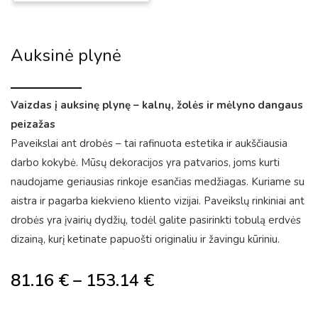
Auksinė plynė
Vaizdas į auksinę plynę – kalnų, žolės ir mėlyno dangaus
peizažas
Paveikslai ant drobės – tai rafinuota estetika ir aukščiausia
darbo kokybė. Mūsų dekoracijos yra patvarios, joms kurti
naudojame geriausias rinkoje esančias medžiagas. Kuriame su
aistra ir pagarba kiekvieno kliento vizijai. Paveikslų rinkiniai ant
drobės yra įvairių dydžių, todėl galite pasirinkti tobulą erdvės
dizainą, kurį ketinate papuošti originaliu ir žavingu kūriniu.
81.16
€
–
153.14
€