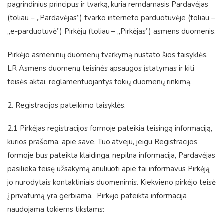
pagrindinius principus ir tvarką, kuria remdamasis Pardavėjas
(toliau – „Pardavėjas”) tvarko interneto parduotuvėje (toliau –
„e-parduotuvė”) Pirkėjų (toliau – „Pirkėjas”) asmens duomenis.
Pirkėjo asmeninių duomenų tvarkymą nustato šios taisyklės,
LR Asmens duomenų teisinės apsaugos įstatymas ir kiti
teisės aktai, reglamentuojantys tokių duomenų rinkimą.
2. Registracijos pateikimo taisyklės.
2.1 Pirkėjas registracijos formoje pateikia teisingą informaciją,
kurios prašoma, apie save. Tuo atveju, jeigu Registracijos
formoje bus pateikta klaidinga, nepilna informacija, Pardavėjas
pasilieka teisę užsakymą anuliuoti apie tai informavus Pirkėją
jo nurodytais kontaktiniais duomenimis. Kiekvieno pirkėjo teisė
į privatumą yra gerbiama. Pirkėjo pateikta informacija
naudojama tokiems tikslams: