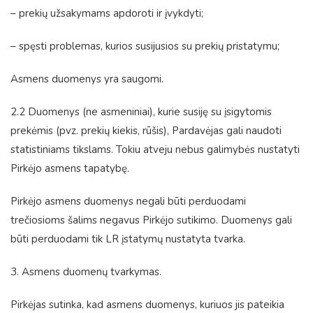
– prekių užsakymams apdoroti ir įvykdyti;
– spęsti problemas, kurios susijusios su prekių pristatymu;
Asmens duomenys yra saugomi.
2.2 Duomenys (ne asmeniniai), kurie susiję su įsigytomis
prekėmis (pvz. prekių kiekis, rūšis), Pardavėjas gali naudoti
statistiniams tikslams. Tokiu atveju nebus galimybės nustatyti
Pirkėjo asmens tapatybę.
Pirkėjo asmens duomenys negali būti perduodami
trečiosioms šalims negavus Pirkėjo sutikimo. Duomenys gali
būti perduodami tik LR įstatymų nustatyta tvarka.
3. Asmens duomenų tvarkymas.
Pirkėjas sutinka, kad asmens duomenys, kuriuos jis pateikia