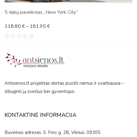
3 dalių paveikslas „Monstera”
93.98
€
–
164.66
€
0
out
of
5
Antsienos.lt projektas skirtas puošti namus ir svarbiausia –
džiuginti jų svečius bei gyventojus.
KONTAKTINĖ INFORMACIJA
Buveinės adresas: S. Fino g. 2B, Vilnius, 09305