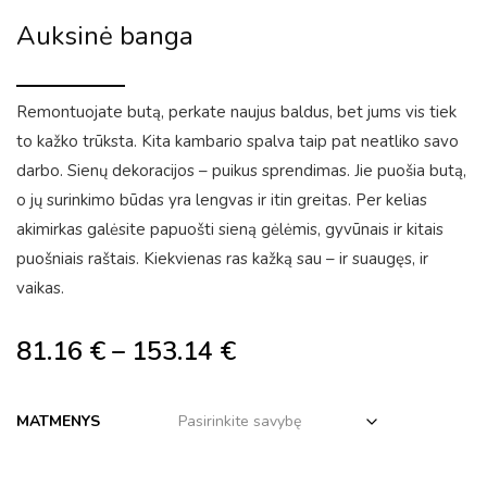
Auksinė banga
Remontuojate butą, perkate naujus baldus, bet jums vis tiek
to kažko trūksta. Kita kambario spalva taip pat neatliko savo
darbo. Sienų dekoracijos – puikus sprendimas. Jie puošia butą,
o jų surinkimo būdas yra lengvas ir itin greitas. Per kelias
akimirkas galėsite papuošti sieną gėlėmis, gyvūnais ir kitais
puošniais raštais. Kiekvienas ras kažką sau – ir suaugęs, ir
vaikas.
81.16
€
–
153.14
€
MATMENYS