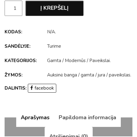
Į KREPŠELĮ
KODAS:
N/A
.
SANDĖLYJE:
Turime
KATEGORIJOS:
Gamta
/
Modernūs
/
Paveikslai
.
ŽYMOS:
Auksinė banga
/
gamta
/
jura
/
paveikslas
.
DALINTIS:
facebook
Aprašymas
Papildoma informacija
Atsiliepimai (0)