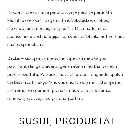
Pirkdami prekę mūsų parduotuvėje gausite paruoštą
kabinti paveikslėlį, pagamintą iš kokybiškos drobės,
ištemptą ant medinių lentjuosčių. Dėl naudojamos
spausdinimo technologijos spalvos neišblunka net veikiant
saulės spinduliams.
Drobė
– sustiprinta medvilnė. Speciali medžiagos
paviršiaus danga puikiai sugeria rašalą ir leidžia pasiekti
puikių rezultatų. Patraukli, natūrali drobės pagrindo spalva
leidžia sukurti kokybiškus vaizdus. Drobę mes ištempėme
ant rėmo. Šio gaminio pranašumas yra jo mobilumas
renovacijos atveju. Jis yra daugkartinis.
SUSIJĘ PRODUKTAI