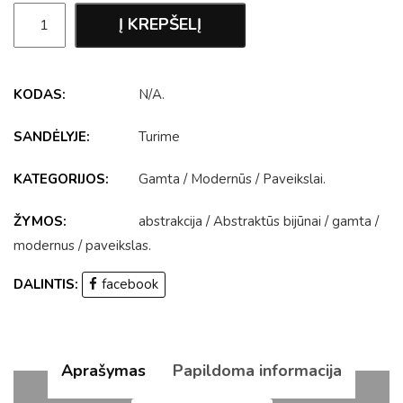
Į KREPŠELĮ
KODAS:
N/A
.
SANDĖLYJE:
Turime
KATEGORIJOS:
Gamta
/
Modernūs
/
Paveikslai
.
ŽYMOS:
abstrakcija
/
Abstraktūs bijūnai
/
gamta
/
modernus
/
paveikslas
.
DALINTIS:
facebook
Aprašymas
Papildoma informacija