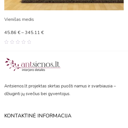
Kalnai
11
€
45.86
€
–
345.
0
out
of
5
Antsienos.lt projektas skirtas puošti namus ir svarbiausia –
džiuginti jų svečius bei gyventojus.
KONTAKTINĖ INFORMACIJA