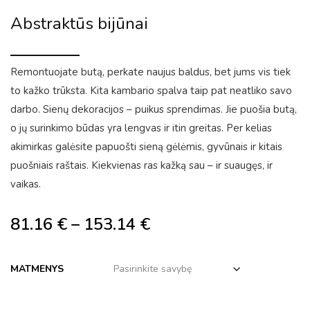
Abstraktūs bijūnai
Remontuojate butą, perkate naujus baldus, bet jums vis tiek
to kažko trūksta. Kita kambario spalva taip pat neatliko savo
darbo. Sienų dekoracijos – puikus sprendimas. Jie puošia butą,
o jų surinkimo būdas yra lengvas ir itin greitas. Per kelias
akimirkas galėsite papuošti sieną gėlėmis, gyvūnais ir kitais
puošniais raštais. Kiekvienas ras kažką sau – ir suaugęs, ir
vaikas.
81.16
€
–
153.14
€
MATMENYS