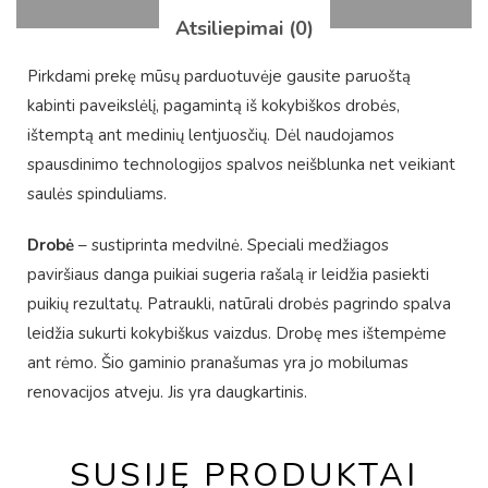
Atsiliepimai (0)
Pirkdami prekę mūsų parduotuvėje gausite paruoštą
kabinti paveikslėlį, pagamintą iš kokybiškos drobės,
ištemptą ant medinių lentjuosčių. Dėl naudojamos
spausdinimo technologijos spalvos neišblunka net veikiant
saulės spinduliams.
Drobė
– sustiprinta medvilnė. Speciali medžiagos
paviršiaus danga puikiai sugeria rašalą ir leidžia pasiekti
puikių rezultatų. Patraukli, natūrali drobės pagrindo spalva
leidžia sukurti kokybiškus vaizdus. Drobę mes ištempėme
ant rėmo. Šio gaminio pranašumas yra jo mobilumas
renovacijos atveju. Jis yra daugkartinis.
SUSIJĘ PRODUKTAI