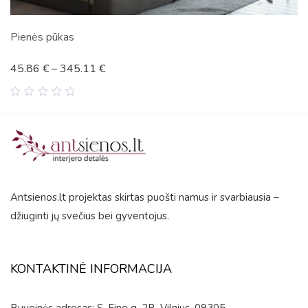
 pūkas
Miško i
€
–
345.11
€
45.86
0
out
of
5
Antsienos.lt projektas skirtas puošti namus ir svarbiausia –
džiuginti jų svečius bei gyventojus.
KONTAKTINĖ INFORMACIJA
Buveinės adresas: S. Fino g. 2B, Vilnius, 09305