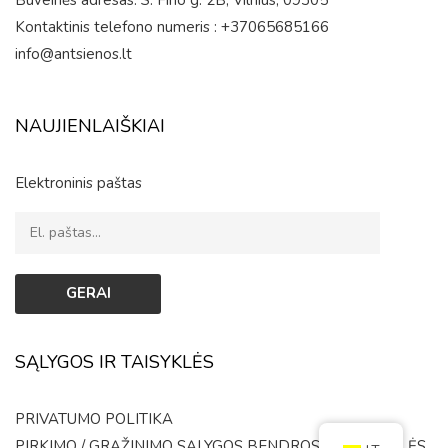
Kontaktinis telefono numeris : +37065685166
info@antsienos.lt
NAUJIENLAIŠKIAI
Elektroninis paštas
SĄLYGOS IR TAISYKLĖS
PRIVATUMO POLITIKA
PIRKIMO / GRĄŽINIMO SĄLYGOS
BENDROSIOS TAISYKLĖS