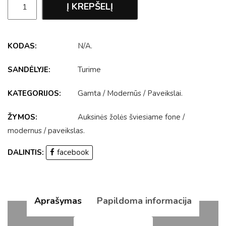
Į KREPŠELĮ
KODAS:
N/A
.
SANDĖLYJE:
Turime
KATEGORIJOS:
Gamta
/
Modernūs
/
Paveikslai
.
ŽYMOS:
Auksinės žolės šviesiame fone
/
modernus
/
paveikslas
.
DALINTIS:
facebook
Aprašymas
Papildoma informacija