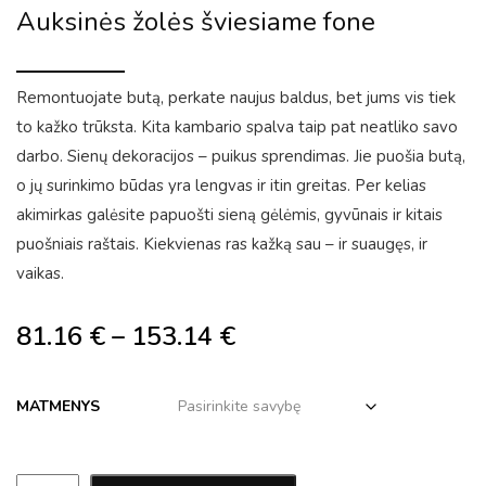
Auksinės žolės šviesiame fone
Remontuojate butą, perkate naujus baldus, bet jums vis tiek
to kažko trūksta. Kita kambario spalva taip pat neatliko savo
darbo. Sienų dekoracijos – puikus sprendimas. Jie puošia butą,
o jų surinkimo būdas yra lengvas ir itin greitas. Per kelias
akimirkas galėsite papuošti sieną gėlėmis, gyvūnais ir kitais
puošniais raštais. Kiekvienas ras kažką sau – ir suaugęs, ir
vaikas.
81.16
€
–
153.14
€
MATMENYS