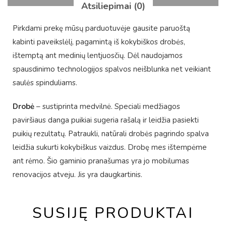
Atsiliepimai (0)
Pirkdami prekę mūsų parduotuvėje gausite paruoštą
kabinti paveikslėlį, pagamintą iš kokybiškos drobės,
ištemptą ant medinių lentjuosčių. Dėl naudojamos
spausdinimo technologijos spalvos neišblunka net veikiant
saulės spinduliams.
Drobė
– sustiprinta medvilnė. Speciali medžiagos
paviršiaus danga puikiai sugeria rašalą ir leidžia pasiekti
puikių rezultatų. Patraukli, natūrali drobės pagrindo spalva
leidžia sukurti kokybiškus vaizdus. Drobę mes ištempėme
ant rėmo. Šio gaminio pranašumas yra jo mobilumas
renovacijos atveju. Jis yra daugkartinis.
SUSIJĘ PRODUKTAI