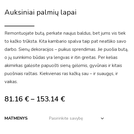
Auksiniai palmių lapai
Remontuojate butą, perkate naujus baldus, bet jums vis tiek
to kažko trūksta. Kita kambario spalva taip pat neatliko savo
darbo. Sienų dekoracijos – puikus sprendimas. Jie puošia butą,
o jų surinkimo būdas yra lengvas ir itin greitas. Per kelias
akimirkas galėsite papuošti sieną gėlėmis, gyvūnais ir kitais
puošniais raštais. Kiekvienas ras kažką sau – ir suaugęs, ir
vaikas.
81.16
€
–
153.14
€
MATMENYS