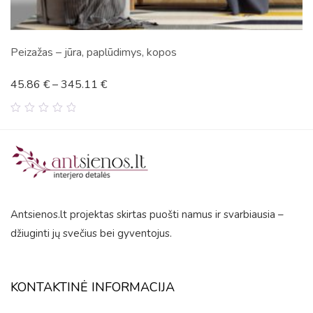
Peizažas – jūra, paplūdimys, kopos
45.86
€
–
345.11
€
0
out
of
5
Antsienos.lt projektas skirtas puošti namus ir svarbiausia –
džiuginti jų svečius bei gyventojus.
KONTAKTINĖ INFORMACIJA