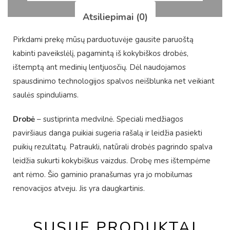
Atsiliepimai (0)
Pirkdami prekę mūsų parduotuvėje gausite paruoštą
kabinti paveikslėlį, pagamintą iš kokybiškos drobės,
ištemptą ant medinių lentjuosčių. Dėl naudojamos
spausdinimo technologijos spalvos neišblunka net veikiant
saulės spinduliams.
Drobė
– sustiprinta medvilnė. Speciali medžiagos
paviršiaus danga puikiai sugeria rašalą ir leidžia pasiekti
puikių rezultatų. Patraukli, natūrali drobės pagrindo spalva
leidžia sukurti kokybiškus vaizdus. Drobę mes ištempėme
ant rėmo. Šio gaminio pranašumas yra jo mobilumas
renovacijos atveju. Jis yra daugkartinis.
SUSIJĘ PRODUKTAI