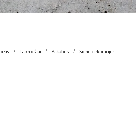
pelis
/
Laikrodžiai
/
Pakabos
/
Sienų dekoracijos