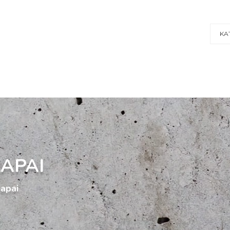
KA
LAPAI
lapai