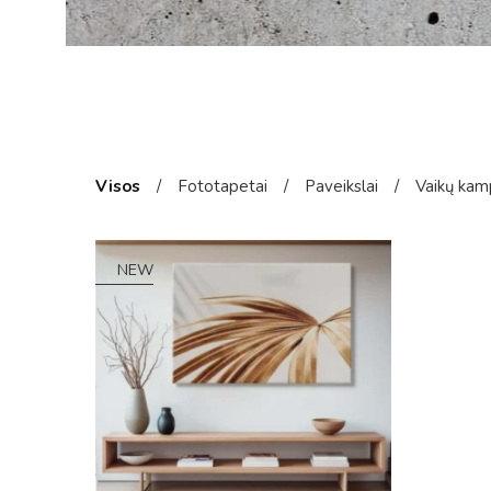
Visos
/
Fototapetai
/
Paveikslai
/
Vaikų kam
NEW