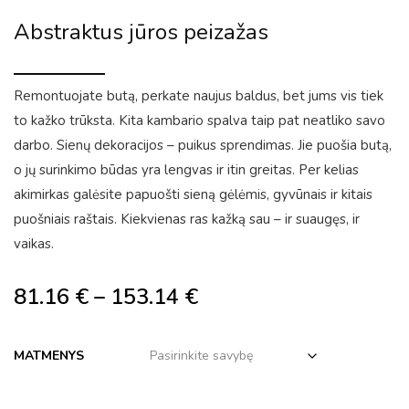
Abstraktus jūros peizažas
Remontuojate butą, perkate naujus baldus, bet jums vis tiek
to kažko trūksta. Kita kambario spalva taip pat neatliko savo
darbo. Sienų dekoracijos – puikus sprendimas. Jie puošia butą,
o jų surinkimo būdas yra lengvas ir itin greitas. Per kelias
akimirkas galėsite papuošti sieną gėlėmis, gyvūnais ir kitais
puošniais raštais. Kiekvienas ras kažką sau – ir suaugęs, ir
vaikas.
81.16
€
–
153.14
€
MATMENYS