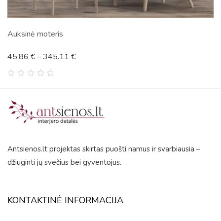
Auksinė moteris
45.86
€
–
345.11
€
0
out
of
5
Antsienos.lt projektas skirtas puošti namus ir svarbiausia –
džiuginti jų svečius bei gyventojus.
KONTAKTINĖ INFORMACIJA