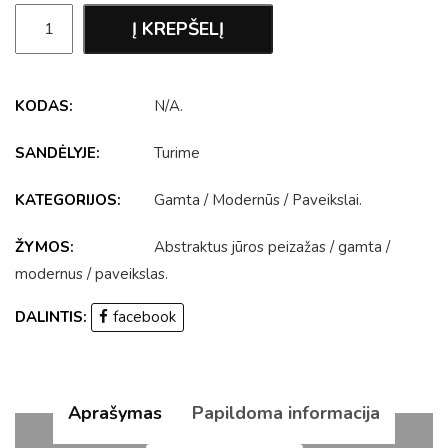
Į KREPŠELĮ
KODAS:
N/A
.
SANDĖLYJE:
Turime
KATEGORIJOS:
Gamta
/
Modernūs
/
Paveikslai
.
ŽYMOS:
Abstraktus jūros peizažas
/
gamta
/
modernus
/
paveikslas
.
DALINTIS:
facebook
Aprašymas
Papildoma informacija