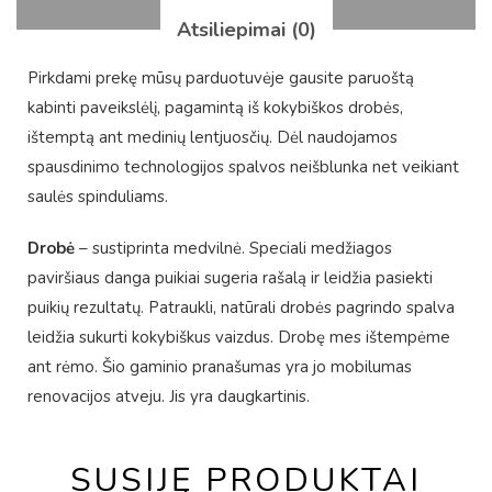
Atsiliepimai (0)
Pirkdami prekę mūsų parduotuvėje gausite paruoštą
kabinti paveikslėlį, pagamintą iš kokybiškos drobės,
ištemptą ant medinių lentjuosčių. Dėl naudojamos
spausdinimo technologijos spalvos neišblunka net veikiant
saulės spinduliams.
Drobė
– sustiprinta medvilnė. Speciali medžiagos
paviršiaus danga puikiai sugeria rašalą ir leidžia pasiekti
puikių rezultatų. Patraukli, natūrali drobės pagrindo spalva
leidžia sukurti kokybiškus vaizdus. Drobę mes ištempėme
ant rėmo. Šio gaminio pranašumas yra jo mobilumas
renovacijos atveju. Jis yra daugkartinis.
SUSIJĘ PRODUKTAI