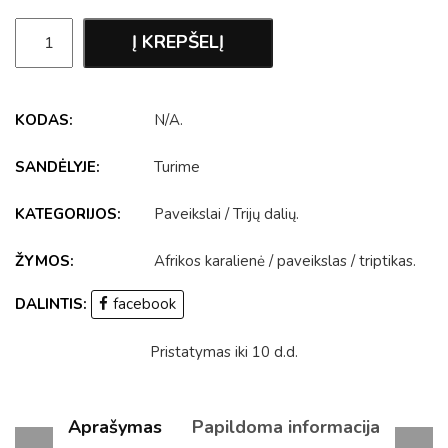
Į KREPŠELĮ
KODAS:
N/A
.
SANDĖLYJE:
Turime
KATEGORIJOS:
Paveikslai
/
Trijų dalių
.
ŽYMOS:
Afrikos karalienė
/
paveikslas
/
triptikas
.
DALINTIS:
facebook
Pristatymas iki 10 d.d.
Aprašymas
Papildoma informacija