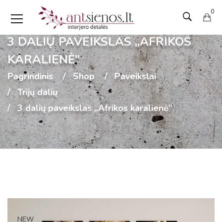
0
3 DALIŲ PAVEIKSLAS „AFRIKOS
KARALIENĖ”
Pagrindinis
Shop
Paveikslai
Trijų dalių
3 dalių paveikslas „Afrikos karalienė”
NEW