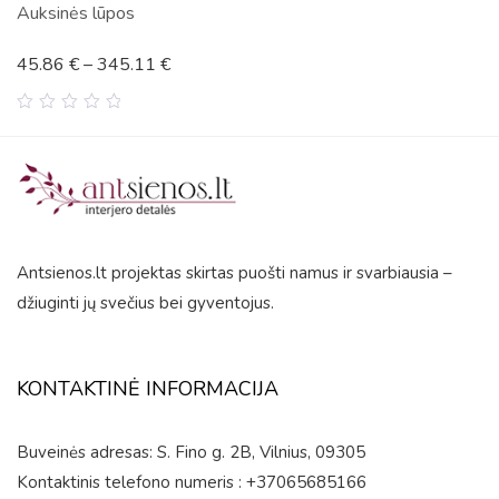
Auksinės lūpos
45.86
€
–
345.11
€
0
out
of
5
Antsienos.lt projektas skirtas puošti namus ir svarbiausia –
džiuginti jų svečius bei gyventojus.
KONTAKTINĖ INFORMACIJA
Buveinės adresas: S. Fino g. 2B, Vilnius, 09305
Kontaktinis telefono numeris : +37065685166