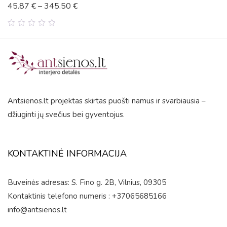
45.87
€
–
345.50
€
0
out
of
5
Antsienos.lt projektas skirtas puošti namus ir svarbiausia –
džiuginti jų svečius bei gyventojus.
KONTAKTINĖ INFORMACIJA
Buveinės adresas: S. Fino g. 2B, Vilnius, 09305
Kontaktinis telefono numeris : +37065685166
info@antsienos.lt