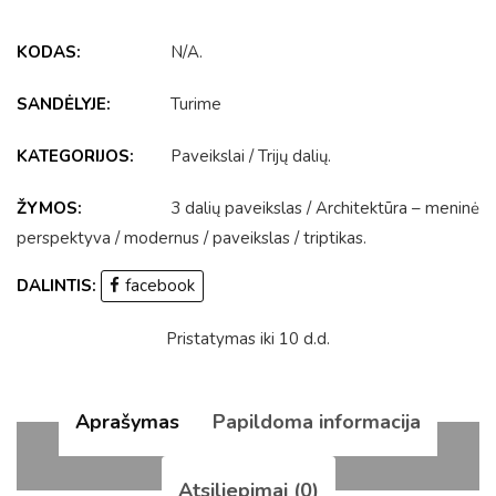
KODAS:
N/A
.
SANDĖLYJE:
Turime
KATEGORIJOS:
Paveikslai
/
Trijų dalių
.
ŽYMOS:
3 dalių paveikslas
/
Architektūra – meninė
perspektyva
/
modernus
/
paveikslas
/
triptikas
.
DALINTIS:
facebook
Pristatymas iki 10 d.d.
Aprašymas
Papildoma informacija
Atsiliepimai (0)