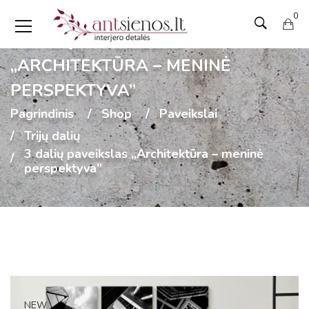
0
3 DALIŲ PAVEIKSLAS
„ARCHITEKTŪRA – MENINĖ
PERSPEKTYVA”
Pagrindinis
Shop
Paveikslai
Trijų dalių
3 dalių paveikslas „Architektūra – meninė
perspektyva”
NEW