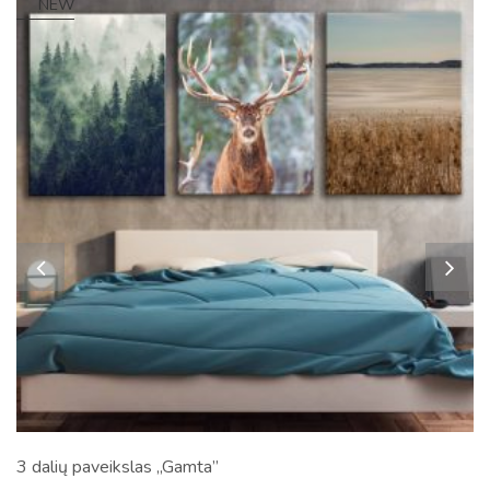
NEW
3 dalių paveikslas „Gamta”