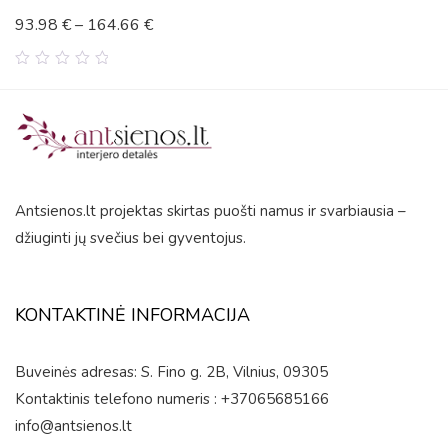
93.98
€
–
164.66
€
0
out
of
5
Antsienos.lt projektas skirtas puošti namus ir svarbiausia –
džiuginti jų svečius bei gyventojus.
KONTAKTINĖ INFORMACIJA
Buveinės adresas: S. Fino g. 2B, Vilnius, 09305
Kontaktinis telefono numeris : +37065685166
info@antsienos.lt