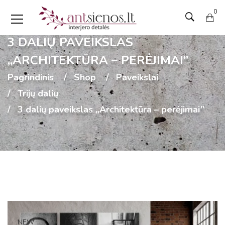
0
3 DALIŲ PAVEIKSLAS
„ARCHITEKTŪRA – PERĖJIMAI”
Pagrindinis
Shop
Paveikslai
Trijų dalių
3 dalių paveikslas „Architektūra – perėjimai”
NEW