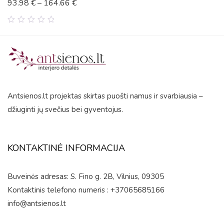
93.98
€
–
164.66
€
0
out
of
5
Antsienos.lt projektas skirtas puošti namus ir svarbiausia –
džiuginti jų svečius bei gyventojus.
KONTAKTINĖ INFORMACIJA
Buveinės adresas: S. Fino g. 2B, Vilnius, 09305
Kontaktinis telefono numeris : +37065685166
info@antsienos.lt