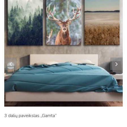
3 dalių paveikslas „Gamta”