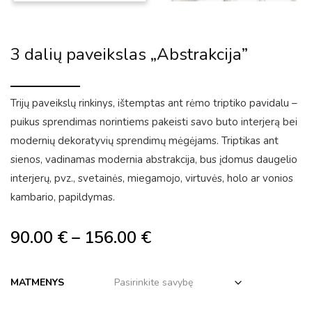
3 dalių paveikslas „Abstrakcija”
Trijų paveikslų rinkinys, ištemptas ant rėmo triptiko pavidalu –
puikus sprendimas norintiems pakeisti savo buto interjerą bei
modernių dekoratyvių sprendimų mėgėjams. Triptikas ant
sienos, vadinamas modernia abstrakcija, bus įdomus daugelio
interjerų, pvz., svetainės, miegamojo, virtuvės, holo ar vonios
kambario, papildymas.
90.00
€
–
156.00
€
MATMENYS