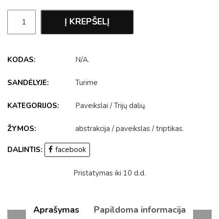
Į KREPŠELĮ
KODAS:
N/A
.
SANDĖLYJE:
Turime
KATEGORIJOS:
Paveikslai
/
Trijų dalių
.
ŽYMOS:
abstrakcija
/
paveikslas
/
triptikas
.
DALINTIS:
facebook
Pristatymas iki 10 d.d.
Aprašymas
Papildoma informacija