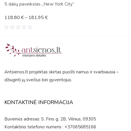
5 dalių paveikslas „New York City”
118.80
€
–
181.95
€
0
out
of
5
Antsienos.lt projektas skirtas puošti namus ir svarbiausia –
džiuginti jų svečius bei gyventojus.
KONTAKTINĖ INFORMACIJA
Buveinės adresas: S. Fino g. 2B, Vilnius, 09305
Kontaktinis telefono numeris : +37065685166