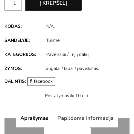
Į KREPŠELĮ
KODAS:
N/A
.
SANDĖLYJE:
Turime
KATEGORIJOS:
Paveikslai
/
Trijų dalių
.
ŽYMOS:
augalai
/
lapai
/
paveikslas
.
DALINTIS:
facebook
Pristatymas iki 10 d.d.
Aprašymas
Papildoma informacija