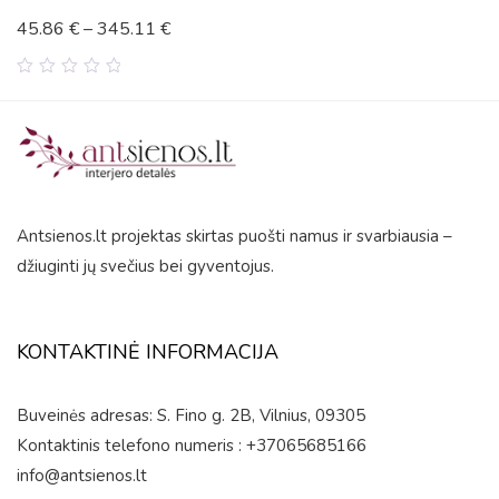
45.86
€
–
345.11
€
0
out
of
5
Antsienos.lt projektas skirtas puošti namus ir svarbiausia –
džiuginti jų svečius bei gyventojus.
KONTAKTINĖ INFORMACIJA
Buveinės adresas: S. Fino g. 2B, Vilnius, 09305
Kontaktinis telefono numeris : +37065685166
info@antsienos.lt