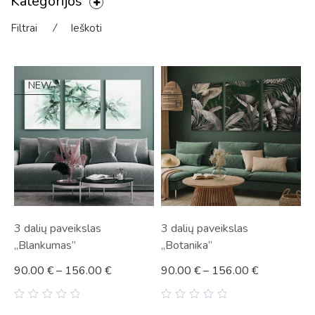
Kategorijos
Filtrai
⁄
Ieškoti
NEW
NEW
HOT
3 dalių paveikslas
3 dalių paveikslas
„Blankumas”
„Botanika”
90.00
€
–
156.00
€
90.00
€
–
156.00
€
0
0