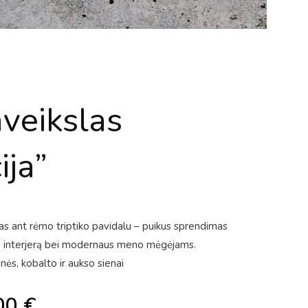
aveikslas
ija”
ptas ant rėmo triptiko pavidalu – puikus sprendimas
to interjerą bei modernaus meno mėgėjams.
nės, kobalto ir aukso sienai
00
€