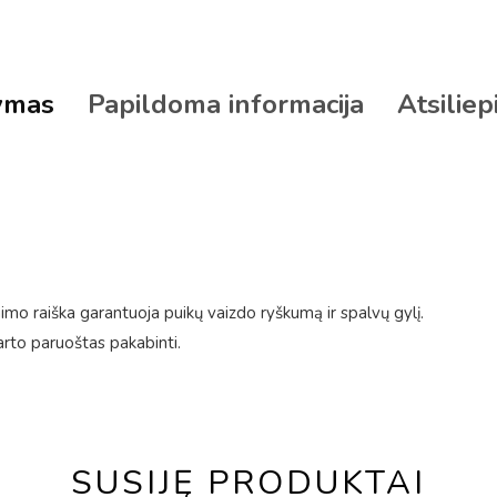
ymas
Papildoma informacija
Atsiliep
mo raiška garantuoja puikų vaizdo ryškumą ir spalvų gylį.
arto paruoštas pakabinti.
SUSIJĘ PRODUKTAI