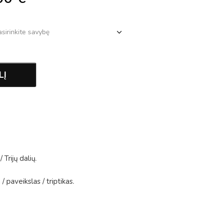
LĮ
/
Trijų dalių
.
a
/
paveikslas
/
triptikas
.