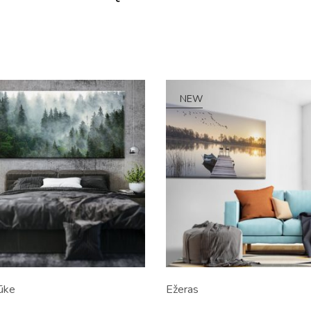
NEW
ūke
Ežeras