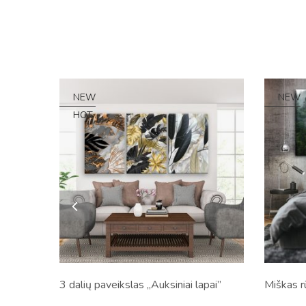
NEW
NEW
HOT
3 dalių paveikslas „Auksiniai lapai”
Miškas r