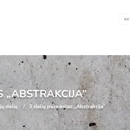
KA
S „ABSTRAKCIJA”
ijų dalių
3 dalių paveikslas „Abstrakcija”