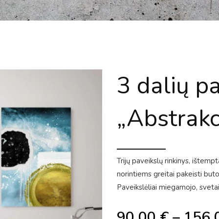
3 dalių p
„Abstrakc
Trijų paveikslų rinkinys, ištem
norintiems greitai pakeisti bu
Paveikslėliai miegamojo, svetai
90.00
€
–
156.