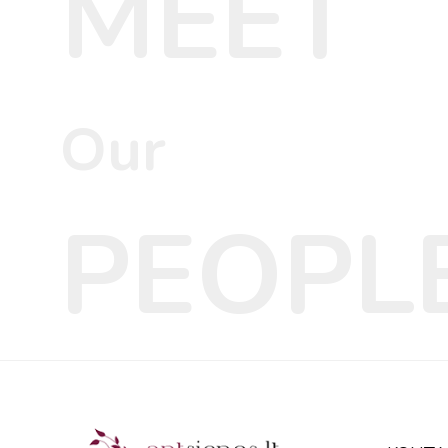
MEET
Our
PEOPL