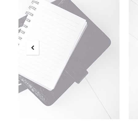
"Se
inven
eni
quia