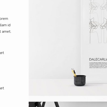
Lorem
llam id
it amet.
get
get