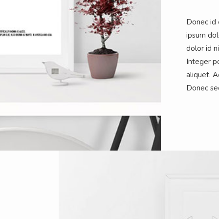
Donec id 
ipsum dolo
dolor id n
Integer p
aliquet. 
Donec se