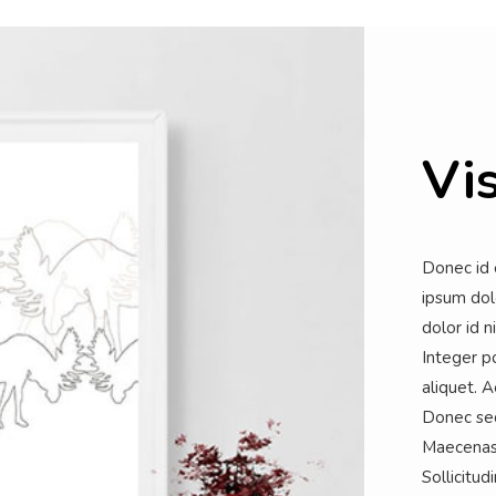
Vi
Donec id 
ipsum dolo
dolor id n
Integer p
aliquet. 
Donec sed 
Maecenas 
Sollicitudi