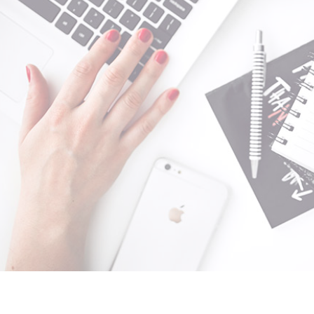
1920
LOREM ILSUPM H. RACKHAM
d ut perspiciatis unde omnis iste natus error sit voluptatem accusan
doloremque laudantium, totam rem aperiam, eaque ipsa quae ab ill
tore veritatis et quasi architecto beatae vitae dicta sunt explicabo
m ipsam voluptatem quia voluptas sit aspernat ur aut odit aut fugit,
 consequuntur magni dolores eos qui ratione voluptatem sequi nesc