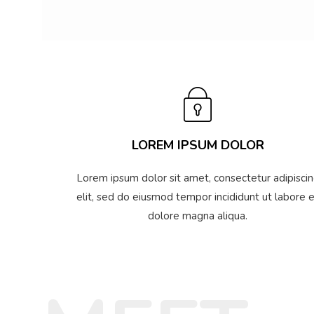
LOREM IPSUM DOLOR
Lorem ipsum dolor sit amet, consectetur adipisci
elit, sed do eiusmod tempor incididunt ut labore 
VINCENT CHARLES
CLARA SARAH
dolore magna aliqua.
Director
Designer