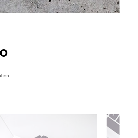
no
ation