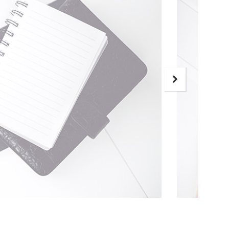
tium
o
. Nemo
 sed
iunt.