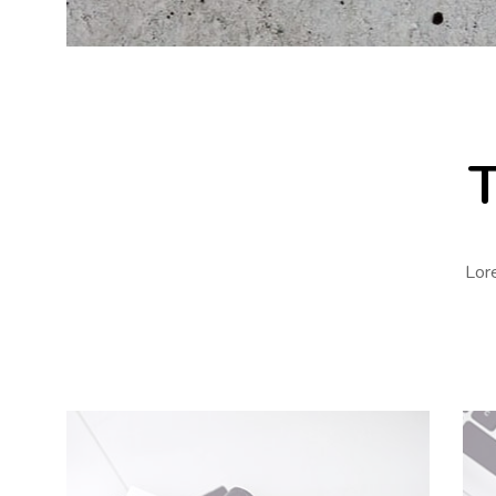
T
Lore