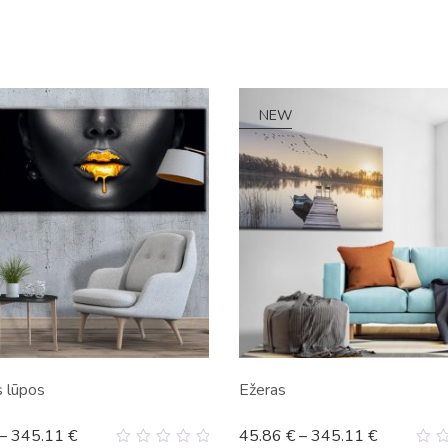
NEW
 lūpos
Ežeras
–
345.11
€
45.86
€
–
345.11
€