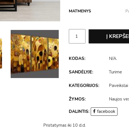
MATMENYS
Į KREPŠE
KODAS:
N/A
.
SANDĖLYJE:
Turime
KATEGORIJOS:
Paveikslai
ŽYMOS:
Naujos ves
DALINTIS:
facebook
Pristatymas iki 10 d.d.