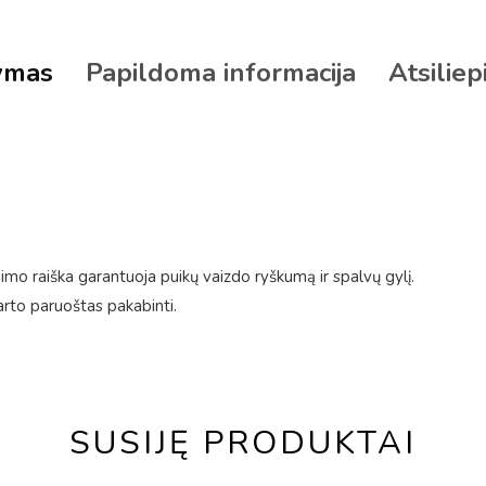
ymas
Papildoma informacija
Atsiliep
mo raiška garantuoja puikų vaizdo ryškumą ir spalvų gylį.
arto paruoštas pakabinti.
SUSIJĘ PRODUKTAI