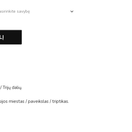
LĮ
/
Trijų dalių
.
ijos miestas
/
paveikslas
/
triptikas
.