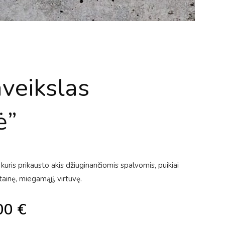
aveikslas
ė”
kuris prikausto akis džiuginančiomis spalvomis, puikiai
ainę, miegamąjį, virtuvę.
00
€