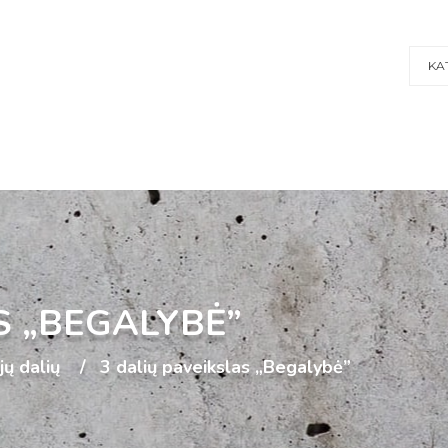
KA
S „BEGALYBĖ”
ijų dalių
3 dalių paveikslas „Begalybė”