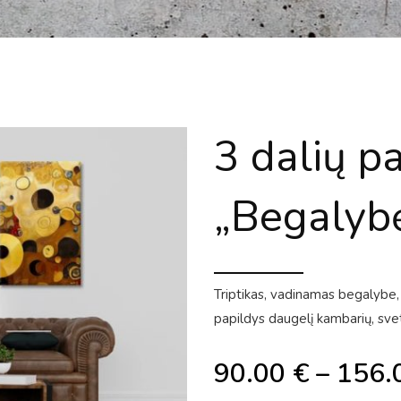
3 dalių p
„Begalyb
Triptikas, vadinamas begalybe, 
papildys daugelį kambarių, svet
90.00
€
–
156.