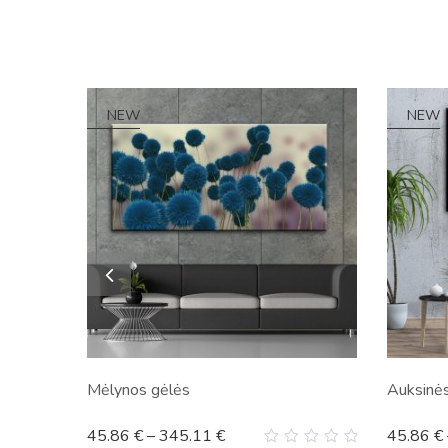
NEW
NEW
Mėlynos gėlės
Auksinės
45.86
€
–
345.11
€
45.86
€