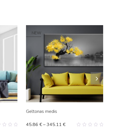
NEW
Geltonas medis
45.86
€
–
345.11
€