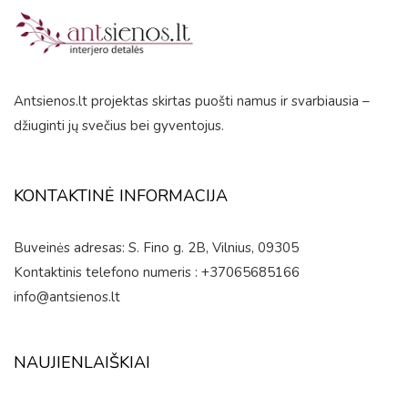
of
5
Antsienos.lt projektas skirtas puošti namus ir svarbiausia –
džiuginti jų svečius bei gyventojus.
KONTAKTINĖ INFORMACIJA
Buveinės adresas: S. Fino g. 2B, Vilnius, 09305
Kontaktinis telefono numeris : +37065685166
info@antsienos.lt
NAUJIENLAIŠKIAI