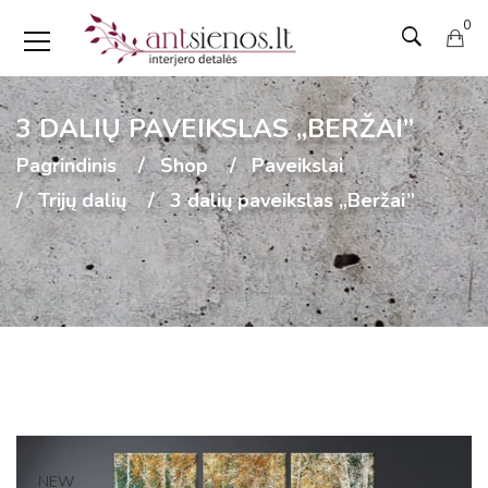
0
3 DALIŲ PAVEIKSLAS „BERŽAI”
Pagrindinis
Shop
Paveikslai
Trijų dalių
3 dalių paveikslas „Beržai”
NEW