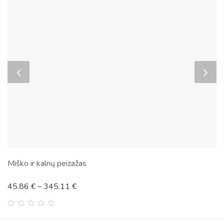
Miško ir kalnų peizažas
45.86
€
–
345.11
€
0
out