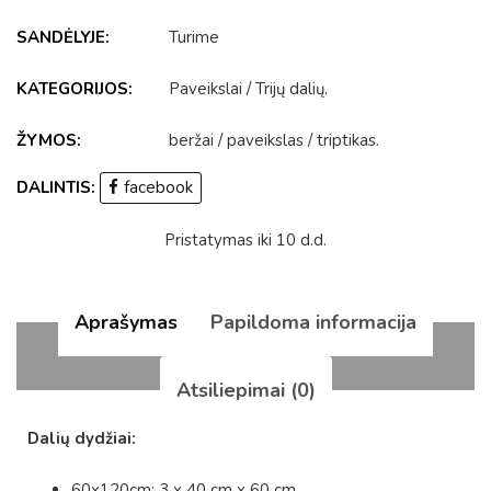
SANDĖLYJE:
Turime
KATEGORIJOS:
Paveikslai
/
Trijų dalių
.
ŽYMOS:
beržai
/
paveikslas
/
triptikas
.
DALINTIS:
facebook
Pristatymas iki 10 d.d.
Aprašymas
Papildoma informacija
Atsiliepimai (0)
Dalių dydžiai:
60x120cm: 3 x 40 cm x 60 cm