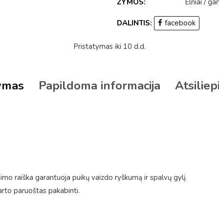
ŽYMOS:
Elniai
/
ga
DALINTIS:
facebook
Pristatymas iki 10 d.d.
ymas
Papildoma informacija
Atsiliep
mo raiška garantuoja puikų vaizdo ryškumą ir spalvų gylį.
arto paruoštas pakabinti.