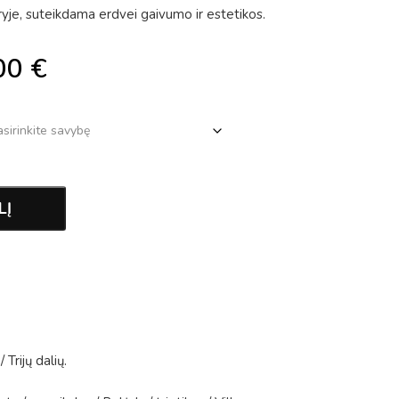
e, suteikdama erdvei gaivumo ir estetikos.
00
€
LĮ
/
Trijų dalių
.