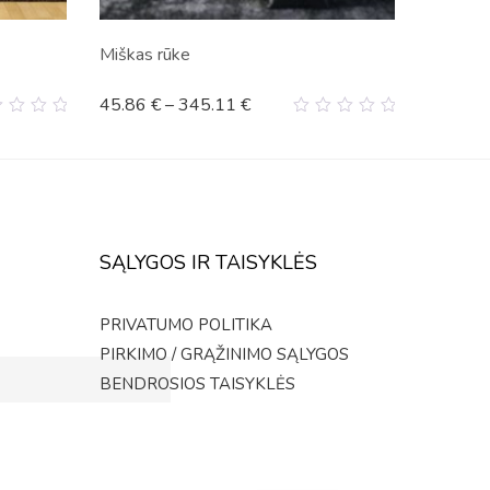
Miškas rūke
45.86
€
–
345.11
€
0
t
out
of
5
SĄLYGOS IR TAISYKLĖS
PRIVATUMO POLITIKA
PIRKIMO / GRĄŽINIMO SĄLYGOS
BENDROSIOS TAISYKLĖS