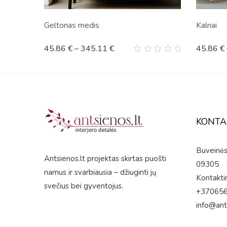
Geltonas medis
Kalnai
45.86
€
–
345.11
€
45.86
€
0
out
of
5
KONTA
Buveinės 
Antsienos.lt projektas skirtas puošti
09305
namus ir svarbiausia – džiuginti jų
Kontaktin
svečius bei gyventojus.
+37065
info@ant