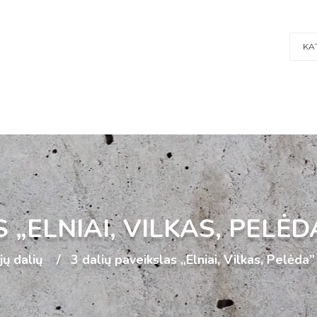
KA
 „ELNIAI, VILKAS, PELĖD
ijų dalių
3 dalių paveikslas „Elniai, Vilkas, Pelėda”