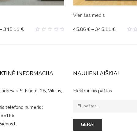
Vienišas medis
–
345.11
€
45.86
€
–
345.11
€
0
0
out
ou
of
of
5
5
KTINĖ INFORMACIJA
NAUJIENLAIŠKIAI
adresas: S. Fino g. 2B, Vilnius,
Elektroninis paštas
is telefono numeris :
685166
sienos.lt