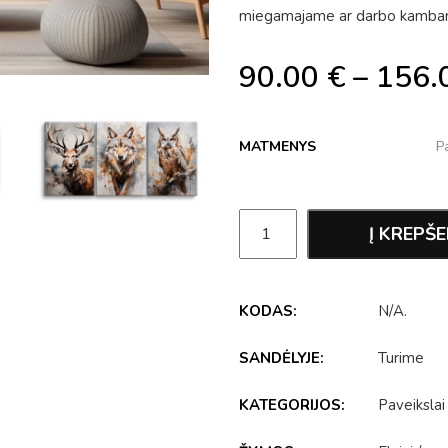
miegamajame ar darbo kambaryj
90.00
€
–
156.
MATMENYS
Į KREPŠE
KODAS:
N/A
.
SANDĖLYJE:
Turime
KATEGORIJOS:
Paveikslai