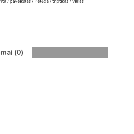
mta
/
paveikslas
/
Pelėda
/
triptikas
/
Vilkas
.
imai (0)