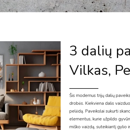
3 dalių pa
Vilkas, P
Šis modernus trijų dalių paveik
drobės. Kiekviena dalis vaizduoj
pelėdą. Paveikslai sukurti skand
elementus, kurie užpildo gyvūnų
miško vaizdą, suteikiantį gylio i