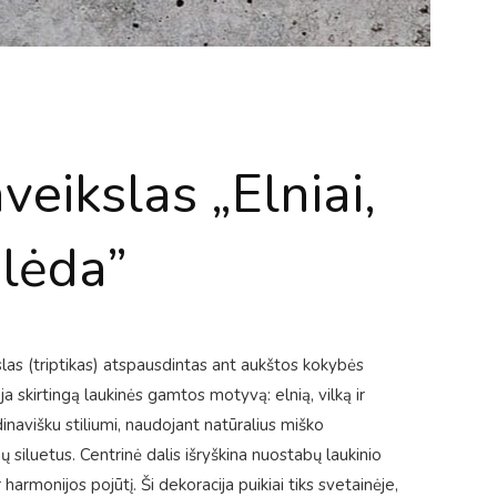
veikslas „Elniai,
elėda”
slas (triptikas) atspausdintas ant aukštos kokybės
a skirtingą laukinės gamtos motyvą: elnią, vilką ir
inavišku stiliumi, naudojant natūralius miško
 siluetus. Centrinė dalis išryškina nuostabų laukinio
r harmonijos pojūtį. Ši dekoracija puikiai tiks svetainėje,