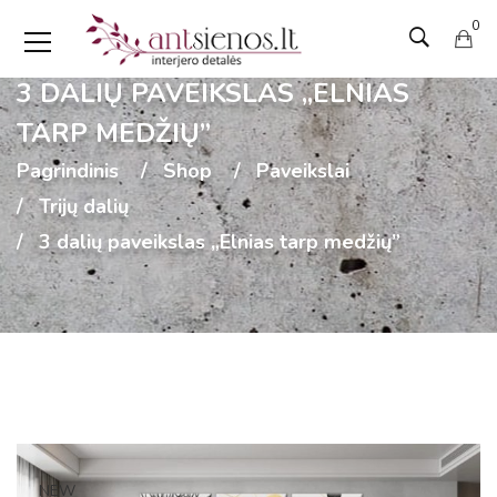
0
3 DALIŲ PAVEIKSLAS „ELNIAS
TARP MEDŽIŲ”
Pagrindinis
Shop
Paveikslai
Trijų dalių
3 dalių paveikslas „Elnias tarp medžių”
NEW