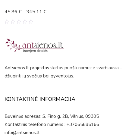
45.86
€
–
345.11
€
0
out
of
5
Antsienos.lt projektas skirtas puošti namus ir svarbiausia –
džiuginti jų svečius bei gyventojus.
KONTAKTINĖ INFORMACIJA
Buveinės adresas: S. Fino g. 2B, Vilnius, 09305
Kontaktinis telefono numeris : +37065685166
info@antsienos.lt