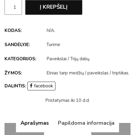
Į KREPŠELĮ
KODAS:
N/A
.
SANDĖLYJE:
Turime
KATEGORIJOS:
Paveikslai
/
Trijų dalių
.
ŽYMOS:
Elnias tarp medžių
/
paveikslas
/
triptikas
.
DALINTIS:
facebook
Pristatymas iki 10 d.d.
Aprašymas
Papildoma informacija