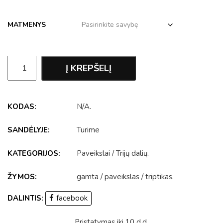
MATMENYS
Į KREPŠELĮ
KODAS:
N/A
.
SANDĖLYJE:
Turime
KATEGORIJOS:
Paveikslai
/
Trijų dalių
.
ŽYMOS:
gamta
/
paveikslas
/
triptikas
.
DALINTIS:
facebook
Pristatymas iki 10 d.d.