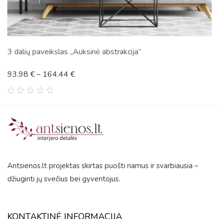
ė abstrakcija”
Pienės pūkas
45.86
€
–
345.11
€
0
out
of
5
Antsienos.lt projektas skirtas puošti namus ir svarbiausia –
džiuginti jų svečius bei gyventojus.
KONTAKTINĖ INFORMACIJA