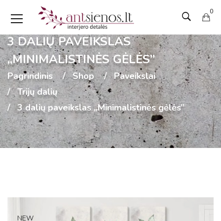
0
3 DALIŲ PAVEIKSLAS
„MINIMALISTINĖS GĖLĖS”
Pagrindinis
Shop
Paveikslai
Trijų dalių
3 dalių paveikslas „Minimalistinės gėlės”
NEW