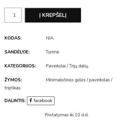
Į KREPŠELĮ
KODAS:
N/A
.
SANDĖLYJE:
Turime
KATEGORIJOS:
Paveikslai
/
Trijų dalių
.
ŽYMOS:
Minimalistinės gėlės
/
paveikslas
/
triptikas
.
DALINTIS:
facebook
Pristatymas iki 10 d.d.