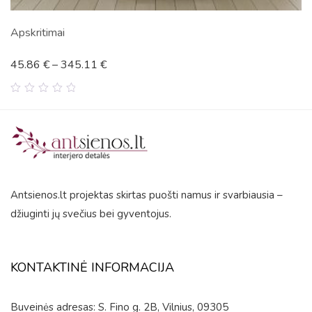
pskritimai
V
45.86
€
–
345.11
€
0
out
of
5
Antsienos.lt projektas skirtas puošti namus ir svarbiausia –
džiuginti jų svečius bei gyventojus.
KONTAKTINĖ INFORMACIJA
Buveinės adresas: S. Fino g. 2B, Vilnius, 09305