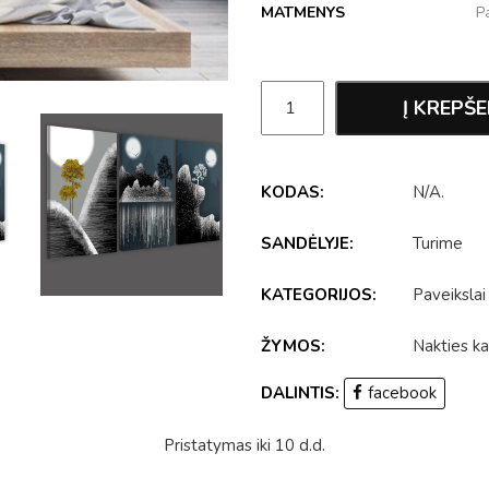
MATMENYS
Į KREPŠE
KODAS:
N/A
.
SANDĖLYJE:
Turime
KATEGORIJOS:
Paveikslai
ŽYMOS:
Nakties ka
DALINTIS:
facebook
Pristatymas iki 10 d.d.