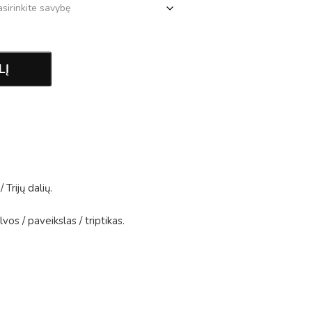
LĮ
/
Trijų dalių
.
lvos
/
paveikslas
/
triptikas
.