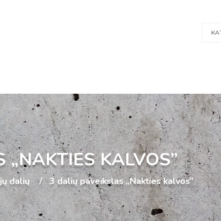
KA
S „NAKTIES KALVOS”
ijų dalių
3 dalių paveikslas „Nakties kalvos”