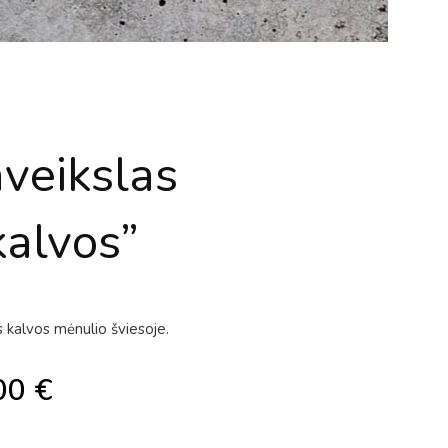
aveikslas
kalvos”
 kalvos mėnulio šviesoje.
00
€