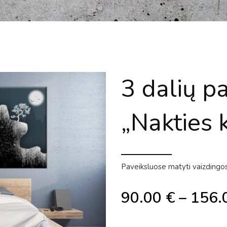
3 dalių p
„Nakties 
Paveiksluose matyti vaizdingos
90.00
€
–
156.