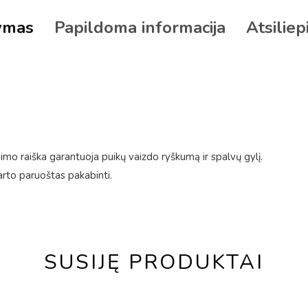
ymas
Papildoma informacija
Atsiliep
mo raiška garantuoja puikų vaizdo ryškumą ir spalvų gylį.
arto paruoštas pakabinti.
SUSIJĘ PRODUKTAI