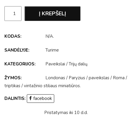
Į KREPŠELĮ
KODAS:
N/A
.
SANDĖLYJE:
Turime
KATEGORIJOS:
Paveikslai
/
Trijų dalių
.
ŽYMOS:
Londonas
/
Paryzius
/
paveikslas
/
Roma
/
triptikas
/
vintažinio stiliaus miniatiūros
.
DALINTIS:
facebook
Pristatymas iki 10 d.d.