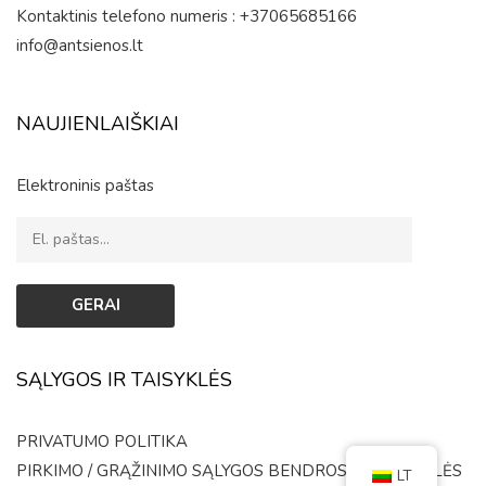
Kontaktinis telefono numeris : +37065685166
info@antsienos.lt
NAUJIENLAIŠKIAI
Elektroninis paštas
SĄLYGOS IR TAISYKLĖS
PRIVATUMO POLITIKA
PIRKIMO / GRĄŽINIMO SĄLYGOS
BENDROSIOS TAISYKLĖS
LT