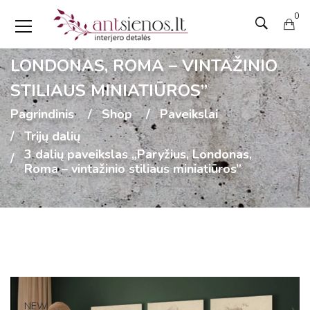
0
3 DALIŲ PAVEIKSLAS „PARYŽIUS,
LONDONAS, ROMA – VINTAŽINIO
STILIAUS MINIATIŪROS”
Pagrindinis
Shop
Paveikslai
Trijų dalių
3 dalių paveikslas „Paryžius, Londonas,
Roma – vintažinio stiliaus miniatiūros”
NEW