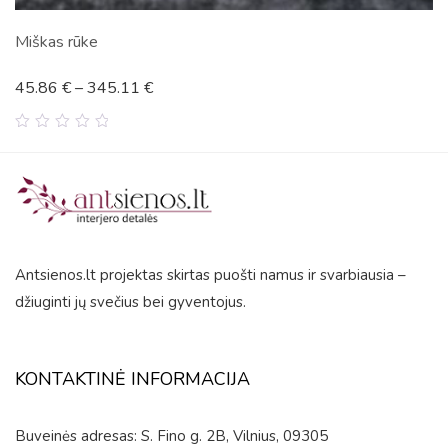
Kalnai
45.86
€
–
345.11
€
0
out
of
5
Antsienos.lt projektas skirtas puošti namus ir svarbiausia –
džiuginti jų svečius bei gyventojus.
KONTAKTINĖ INFORMACIJA
Buveinės adresas: S. Fino g. 2B, Vilnius, 09305