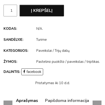
Į KREPŠELĮ
KODAS:
N/A
.
SANDĖLYJE:
Turime
KATEGORIJOS:
Paveikslai
/
Trijų dalių
.
ŽYMOS:
Pastelinė puokštė
/
paveikslas
/
triptikas
.
DALINTIS:
facebook
Pristatymas iki 10 d.d.
Aprašymas
Papildoma informacija