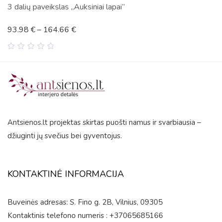
3 dalių paveikslas „Auksiniai lapai”
93.98
€
–
164.66
€
0
out
of
5
Antsienos.lt projektas skirtas puošti namus ir svarbiausia –
džiuginti jų svečius bei gyventojus.
KONTAKTINĖ INFORMACIJA
Buveinės adresas: S. Fino g. 2B, Vilnius, 09305
Kontaktinis telefono numeris : +37065685166