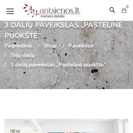
0
3 DALIŲ PAVEIKSLAS „PASTELINĖ
PUOKŠTĖ”
Pagrindinis
Shop
Paveikslai
Trijų dalių
3 dalių paveikslas „Pastelinė puokštė”
NEW