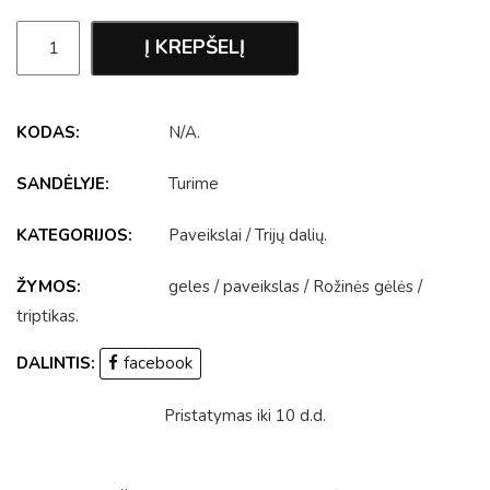
Į KREPŠELĮ
KODAS:
N/A
.
SANDĖLYJE:
Turime
KATEGORIJOS:
Paveikslai
/
Trijų dalių
.
ŽYMOS:
geles
/
paveikslas
/
Rožinės gėlės
/
triptikas
.
DALINTIS:
facebook
Pristatymas iki 10 d.d.