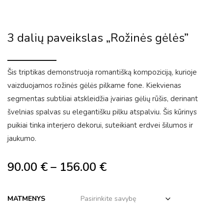
3 dalių paveikslas „Rožinės gėlės”
Šis triptikas demonstruoja romantišką kompoziciją, kurioje
vaizduojamos rožinės gėlės pilkame fone. Kiekvienas
segmentas subtiliai atskleidžia įvairias gėlių rūšis, derinant
švelnias spalvas su elegantišku pilku atspalviu. Šis kūrinys
puikiai tinka interjero dekorui, suteikiant erdvei šilumos ir
jaukumo.
90.00
€
–
156.00
€
MATMENYS