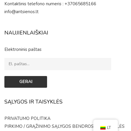
Kontaktinis telefono numeris : +37065685166
info@antsienos.lt
NAUJIENLAIŠKIAI
Elektroninis paštas
SĄLYGOS IR TAISYKLĖS
PRIVATUMO POLITIKA
PIRKIMO / GRĄŽINIMO SĄLYGOS
BENDROSIOS TAISYKLĖS
LT