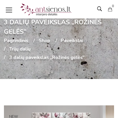
0
3 DALIŲ PAVEIKSLAS „ROŽINĖS
GĖLĖS”
Pagrindinis
Shop
Paveikslai
Trijų dalių
3 dalių paveikslas „Rožinės gėlės”
NEW