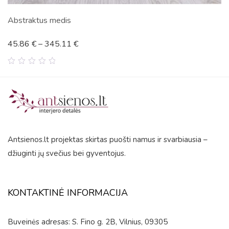
Abstraktus medis
45.86
€
–
345.11
€
0
out
of
5
Antsienos.lt projektas skirtas puošti namus ir svarbiausia –
džiuginti jų svečius bei gyventojus.
KONTAKTINĖ INFORMACIJA
Buveinės adresas: S. Fino g. 2B, Vilnius, 09305