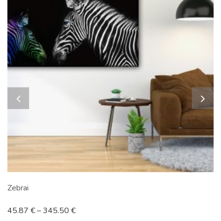
Zebrai
45.87
€
–
345.50
€