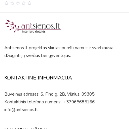
0
out
of
5
Antsienos.lt projektas skirtas puošti namus ir svarbiausia –
džiuginti jų svečius bei gyventojus.
KONTAKTINĖ INFORMACIJA
Buveinės adresas: S. Fino g. 2B, Vilnius, 09305
Kontaktinis telefono numeris : +37065685166
info@antsienos.lt