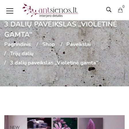
0
3 DALIŲ PAVEIKSLAS „VIOLETINĖ
GAMTA”
Pagrindinis
Shop
Paveikslai
Trijų dalių
3 dalių paveikslas „Violetinė gamta”
NEW