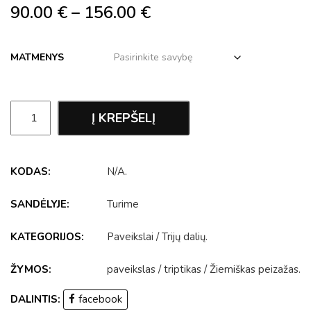
90.00
€
–
156.00
€
MATMENYS
Į KREPŠELĮ
KODAS:
N/A
.
SANDĖLYJE:
Turime
KATEGORIJOS:
Paveikslai
/
Trijų dalių
.
ŽYMOS:
paveikslas
/
triptikas
/
Žiemiškas peizažas
.
DALINTIS:
facebook