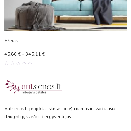
3 dalių paveikslas „Gėlės”
93.98
€
–
164.66
€
0
out
of
5
Antsienos.lt projektas skirtas puošti namus ir svarbiausia –
džiuginti jų svečius bei gyventojus.