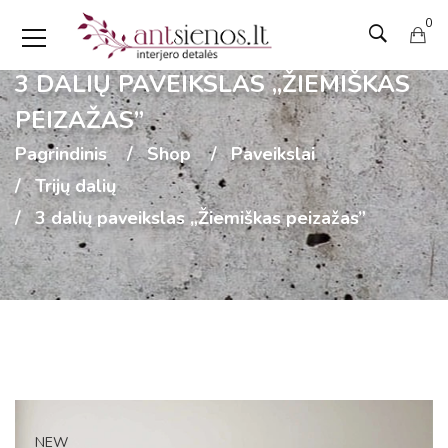
0
3 DALIŲ PAVEIKSLAS „ŽIEMIŠKAS
PEIZAŽAS”
Pagrindinis
Shop
Paveikslai
Trijų dalių
3 dalių paveikslas „Žiemiškas peizažas”
NEW