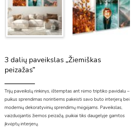
3 dalių paveikslas „Žiemiškas
peizažas”
Trijų paveikslų rinkinys, ištemptas ant rėmo triptiko pavidalu –
puikus sprendimas norintiems pakeisti savo buto interjerą bei
modernių dekoratyvinių sprendimų mėgėjams. Paveikslas,
vaizduojantis žiemos peizažą, puikiai tiks daugelyje gamtos
įkvėptų interjerų.