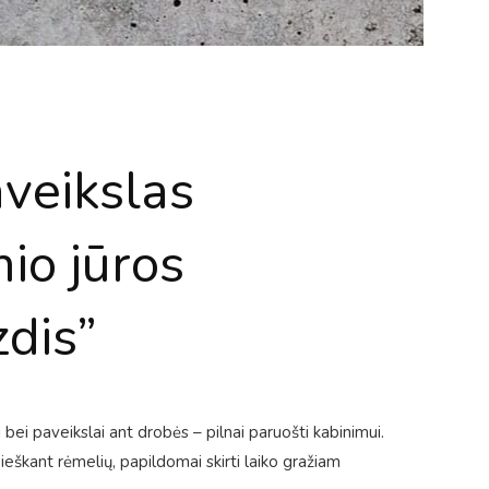
aveikslas
io jūros
zdis”
 bei paveikslai ant drobės – pilnai paruošti kabinimui.
ieškant rėmelių, papildomai skirti laiko gražiam