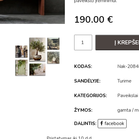
paveikslo įrėminimui.
190.00
€
Į KREPŠE
KODAS:
Nak-2084
SANDĖLYJE:
Turime
KATEGORIJOS:
Paveikslai
ŽYMOS:
gamta
/
m
DALINTIS:
facebook
Pristatymas iki 10 d.d.