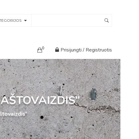
TEGORIJOS
0
Prisijungti / Registruotis
RAŠTOVAIZDIS”
štovaizdis”