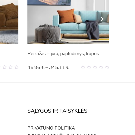
Peizažas – jūra, paplūdimys, kopos
45.86
€
–
345.11
€
0
t
out
of
5
SĄLYGOS IR TAISYKLĖS
PRIVATUMO POLITIKA