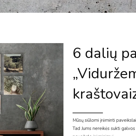
6 dalių p
„Viduržem
kraštovai
Mūsų siūlomi įrėminti paveikslai
Tad Jums nereikės sukti galvos 