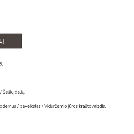
LĮ
8
.
/
Šešių dalių
.
odernus
/
paveikslas
/
Viduržemio jūros kraštovaizdis
.