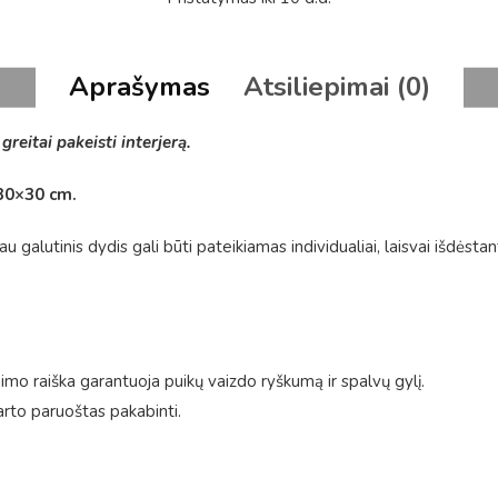
Aprašymas
Atsiliepimai (0)
reitai pakeisti interjerą.
30×30 cm.
galutinis dydis gali būti pateikiamas individualiai, laisvai išdėstant
mo raiška garantuoja puikų vaizdo ryškumą ir spalvų gylį.
arto paruoštas pakabinti.