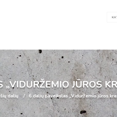
KA
S „VIDURŽEMIO JŪROS K
šių dalių
6 dalių paveikslas „Viduržemio jūros kra