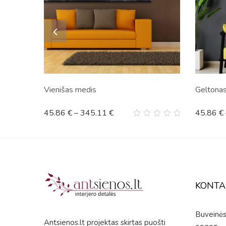
Vienišas medis
Geltona
45.86
€
–
345.11
€
45.86
€
0
out
of
5
KONTA
Buveinės 
Antsienos.lt projektas skirtas puošti