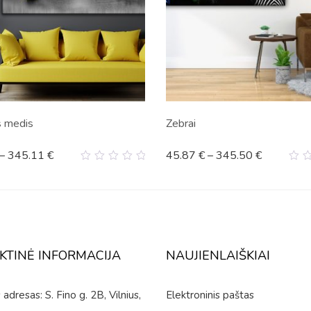
s medis
Zebrai
–
345.11
€
45.87
€
–
345.50
€
0
0
out
ou
of
of
5
5
KTINĖ INFORMACIJA
NAUJIENLAIŠKIAI
adresas: S. Fino g. 2B, Vilnius,
Elektroninis paštas