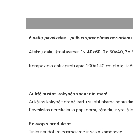
6 dalių paveikslas – puikus sprendimas norintiems g
Atskirų dalių išmatavimai:
1x 40×60, 2x 30×40, 3x 
Kompozicija gali apimti apie 100×140 cm plotą, tačiau 
Aukščiausios kokybės spausdinimas!
Aukštos kokybės drobė kartu su atitinkama spausdini
Paveikslas nereikalauja papildomų rėmelių ir yra iš k
Bekvapis produktas
Tinka naudoti miegamajame ir vaiko kambaryje.