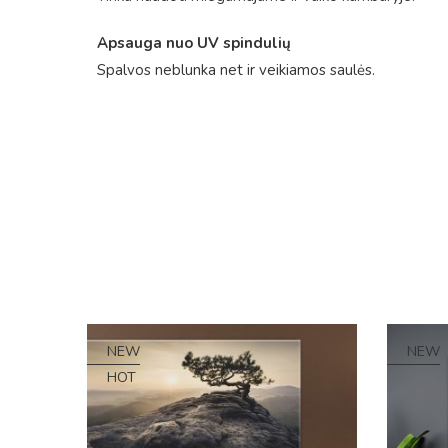
Apsauga nuo UV spindulių
Spalvos neblunka net ir veikiamos saulės.
NEW
NEW
HOT