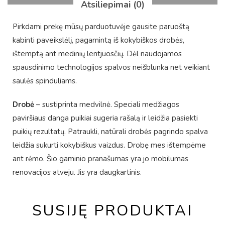
Atsiliepimai (0)
Pirkdami prekę mūsų parduotuvėje gausite paruoštą
kabinti paveikslėlį, pagamintą iš kokybiškos drobės,
ištemptą ant medinių lentjuosčių. Dėl naudojamos
spausdinimo technologijos spalvos neišblunka net veikiant
saulės spinduliams.
Drobė
– sustiprinta medvilnė. Speciali medžiagos
paviršiaus danga puikiai sugeria rašalą ir leidžia pasiekti
puikių rezultatų. Patraukli, natūrali drobės pagrindo spalva
leidžia sukurti kokybiškus vaizdus. Drobę mes ištempėme
ant rėmo. Šio gaminio pranašumas yra jo mobilumas
renovacijos atveju. Jis yra daugkartinis.
SUSIJĘ PRODUKTAI