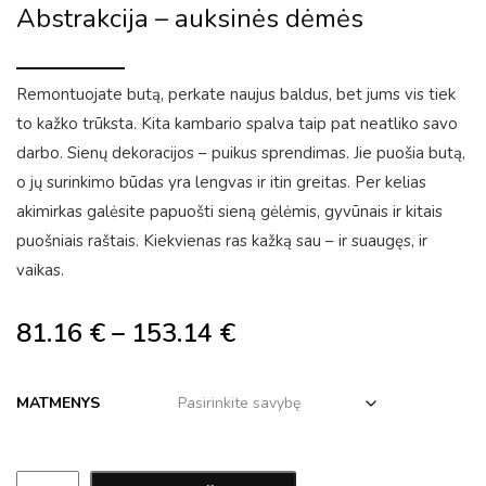
Abstrakcija – auksinės dėmės
Remontuojate butą, perkate naujus baldus, bet jums vis tiek
to kažko trūksta. Kita kambario spalva taip pat neatliko savo
darbo. Sienų dekoracijos – puikus sprendimas. Jie puošia butą,
o jų surinkimo būdas yra lengvas ir itin greitas. Per kelias
akimirkas galėsite papuošti sieną gėlėmis, gyvūnais ir kitais
puošniais raštais. Kiekvienas ras kažką sau – ir suaugęs, ir
vaikas.
81.16
€
–
153.14
€
MATMENYS