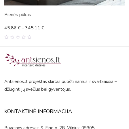
Pienės pūkas
3
45.86
€
–
345.11
€
0
out
of
5
Antsienos.lt projektas skirtas puošti namus ir svarbiausia –
džiuginti jų svečius bei gyventojus.
KONTAKTINĖ INFORMACIJA
Buveinės adresas: S. Fino g. 2B, Vilnius, 09305