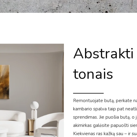
Abstrakti 
tonais
Remontuojate butą, perkate nauj
kambario spalva taip pat neatl
sprendimas. Jie puošia butą, o j
akimirkas galėsite papuošti sien
Kiekvienas ras kažką sau – ir sua