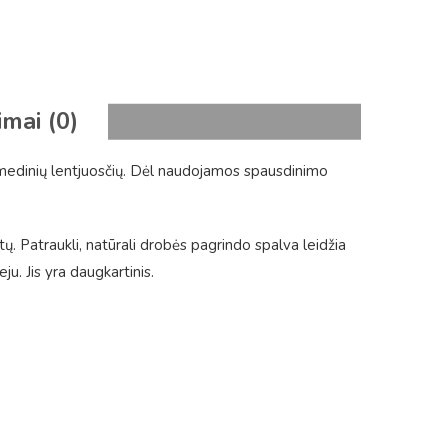
imai (0)
 medinių lentjuosčių. Dėl naudojamos spausdinimo
tų. Patraukli, natūrali drobės pagrindo spalva leidžia
. Jis yra daugkartinis.