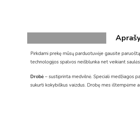
Apraš
Pirkdami prekę mūsų parduotuvėje gausite paruoštą 
technologijos spalvos neišblunka net veikiant saulės
Drobė
– sustiprinta medvilnė. Speciali medžiagos pavi
sukurti kokybiškus vaizdus. Drobę mes ištempėme ant