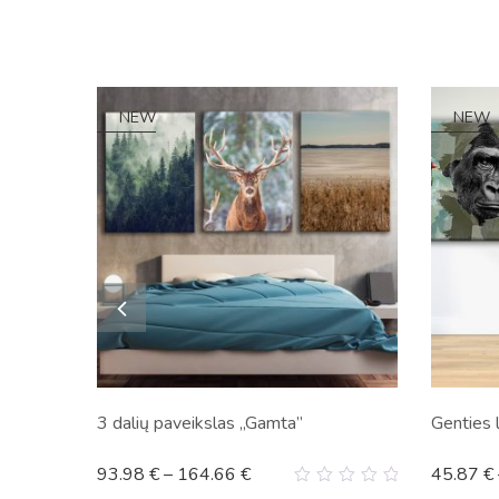
NEW
NEW
3 dalių paveikslas „Gamta”
Genties 
93.98
€
–
164.66
€
45.87
€
0