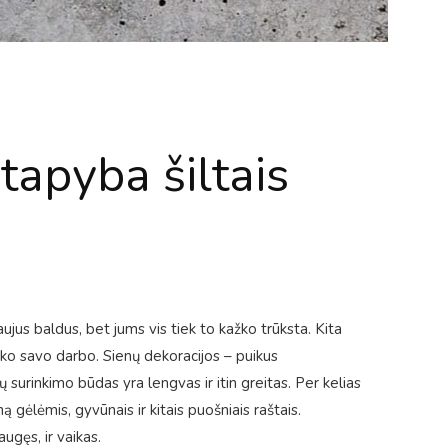
tapyba šiltais
us baldus, bet jums vis tiek to kažko trūksta. Kita
iko savo darbo. Sienų dekoracijos – puikus
ų surinkimo būdas yra lengvas ir itin greitas. Per kelias
ą gėlėmis, gyvūnais ir kitais puošniais raštais.
ugęs, ir vaikas.