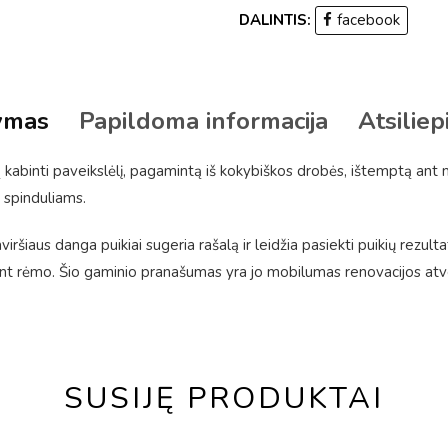
DALINTIS:
facebook
ymas
Papildoma informacija
Atsiliep
kabinti paveikslėlį, pagamintą iš kokybiškos drobės, ištemptą ant
 spinduliams.
ršiaus danga puikiai sugeria rašalą ir leidžia pasiekti puikių rezulta
 rėmo. Šio gaminio pranašumas yra jo mobilumas renovacijos atveju
SUSIJĘ PRODUKTAI