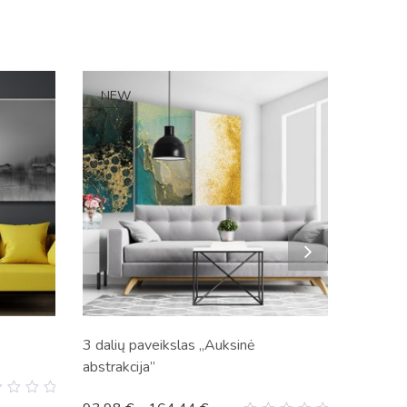
NEW
HOT
3 dalių paveikslas „Auksinė
abstrakcija”