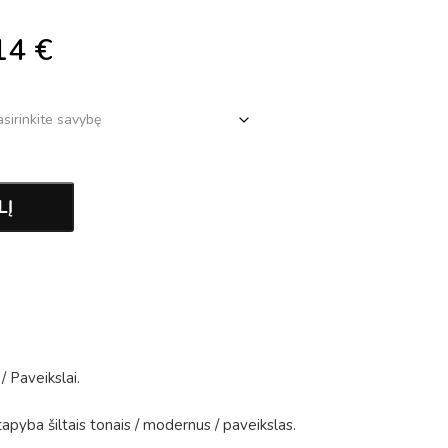
14
€
LĮ
/
Paveikslai
.
tapyba šiltais tonais
/
modernus
/
paveikslas
.