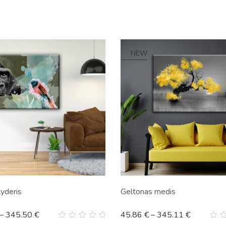
NEW
lyderis
Geltonas medis
–
345.50
€
45.86
€
–
345.11
€
0
0