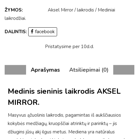
ŽYMOS:
Aksel Mirror
/
laikrodis
/
Mediniai
laikrodžiai
.
DALINTIS:
facebook
Pristatysime per 10d.d.
Aprašymas
Atsiliepimai (0)
Medinis sieninis laikrodis AKSEL
MIRROR.
Masyvus ąžuolinis laikrodis, pagamintas iš aukščiausios
kokybės medžiagų, kruopščiai atrinktų ir parinktų – jis
džiugins jūsų akį ilgus metus. Mediena yra natūralus