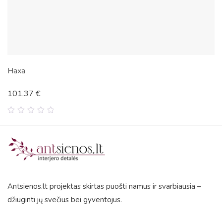
Haxa
101.37
€
0
out
of
5
Antsienos.lt projektas skirtas puošti namus ir svarbiausia –
džiuginti jų svečius bei gyventojus.