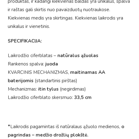
produktas, ir kadangi kiekvienas baldas yra unikalus, spalva
ir raštas gali skirtis nuo pavaizduotų nuotraukose.
Kiekvienas medis yra skirtingas. Kiekvienas laikrodis yra
unikalus ir vienetinis.
SPECIFIKACIJA:
Laikrodžio ciferblatas –
natūralus ąžuolas
Rankenos spalva:
juoda
KVARCINIS MECHANIZMAS,
maitinamas AA
baterijomis
(standartinis pirštas)
Mechanizmas:
itin tylus
(negirdimas)
Laikrodžio ciferblato skersmuo:
33,5 cm
*
Laikrodis pagamintas iš natūralaus ąžuolo medienos,
o
pagrindas – medžio drožlių plokštė.