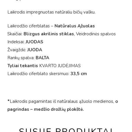
Laikrodis impregnuotas natūraliu bičių vašku.
Laikrodžio ciferblatas –
Natūralus Ąžuolas
Skaičiai:
Blizgus akrilinis stiklas
, Veidrodinės spalvos
Indeksai:
JUODAS
Žvaigždė:
JUODA
Rankų spalva:
BALTA
Tyliai tekantis
KVARTO JUDĖJIMAS
Laikrodžio ciferblato skersmuo:
33,5 cm
*
Laikrodis pagamintas iš natūralaus ąžuolo medienos,
o
pagrindas – medžio drožlių plokštė.
SUSIJĘ PRODUKTAI