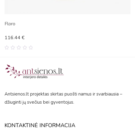
Floro
116.44
€
0
out
of
5
Antsienos.lt projektas skirtas puošti namus ir svarbiausia –
džiuginti jų svečius bei gyventojus.
KONTAKTINĖ INFORMACIJA