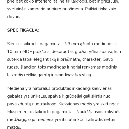
prie bet kokio interjero, tai ne tik laikrodis, bet ir graži Jūsų
svetainės, kambario ar biuro puošmena. Puikiai tinka kaip
dovana.
SPECIFIKACIJA:
Sieninis laikrodis pagamintas iš 3 mm ąžuolo medienos ir
10 mm MDF plokštės, dekoruotas gražia ryškia spalva, kuri
suteikia labai elegantišką ir prašmatnų charakterį. Savo
ruožtu šiandien toks madingas ir noriai renkamas medinis
laikrodis reiškia gamtą ir skandinavišką stilių.
Mediena yra natūralus produktas ir kadangi kiekvienas
gabalas yra unikalus, spalva ir grūdeliai gali skirtis nuo
pavaizduotų nuotraukose. Kiekvienas medis yra skirtingas.
Mūsų medinis laikrodis pagamintas iš aukščiausios kokybės
medžiagų, o jo mediena yra itin atrinkta. Laikrodis neturi
mazgų.