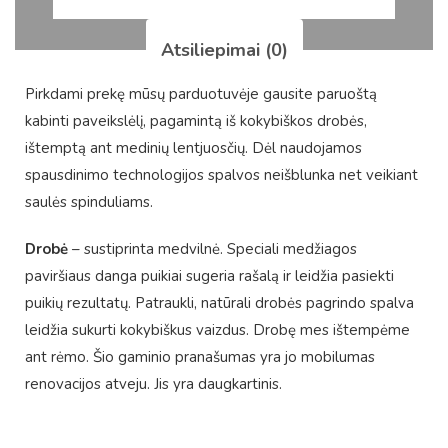
Atsiliepimai (0)
Pirkdami prekę mūsų parduotuvėje gausite paruoštą
kabinti paveikslėlį, pagamintą iš kokybiškos drobės,
ištemptą ant medinių lentjuosčių. Dėl naudojamos
spausdinimo technologijos spalvos neišblunka net veikiant
saulės spinduliams.
Drobė
– sustiprinta medvilnė. Speciali medžiagos
paviršiaus danga puikiai sugeria rašalą ir leidžia pasiekti
puikių rezultatų. Patraukli, natūrali drobės pagrindo spalva
leidžia sukurti kokybiškus vaizdus. Drobę mes ištempėme
ant rėmo. Šio gaminio pranašumas yra jo mobilumas
renovacijos atveju. Jis yra daugkartinis.