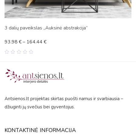
3 dalių paveikslas „Auksinė abstrakcija”
93.98
€
–
164.44
€
0
out
of
5
Antsienos.lt projektas skirtas puošti namus ir svarbiausia –
džiuginti jų svečius bei gyventojus.
KONTAKTINĖ INFORMACIJA