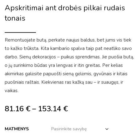
Apskritimai ant drobės pilkai rudais
tonais
Remontuojate butą, perkate naujus baldus, bet jums vis tiek
to kažko trūksta. Kita kambario spalva taip pat neatliko savo
darbo. Sienų dekoracijos – puikus sprendimas. Jie puošia butą,
o jų surinkimo būdas yra lengvas ir itin greitas. Per kelias
akimirkas galėsite papuošti sieną gėlėmis, gyvūnais ir kitais
puošniais raštais. Kiekvienas ras kažką sau – ir suaugęs, ir
vaikas.
81.16
€
–
153.14
€
MATMENYS