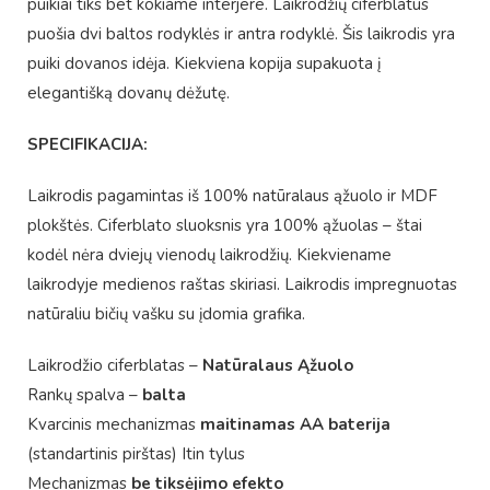
puikiai tiks bet kokiame interjere. Laikrodžių ciferblatus
puošia dvi baltos rodyklės ir antra rodyklė. Šis laikrodis yra
puiki dovanos idėja. Kiekviena kopija supakuota į
elegantišką dovanų dėžutę.
SPECIFIKACIJA:
Laikrodis pagamintas iš 100% natūralaus ąžuolo ir MDF
plokštės. Ciferblato sluoksnis yra 100% ąžuolas – štai
kodėl nėra dviejų vienodų laikrodžių. Kiekviename
laikrodyje medienos raštas skiriasi. Laikrodis impregnuotas
natūraliu bičių vašku su įdomia grafika.
Laikrodžio ciferblatas –
Natūralaus Ąžuolo
Rankų spalva –
balta
Kvarcinis mechanizmas
maitinamas AA baterija
(standartinis pirštas) Itin tylus
Mechanizmas
be tiksėjimo efekto