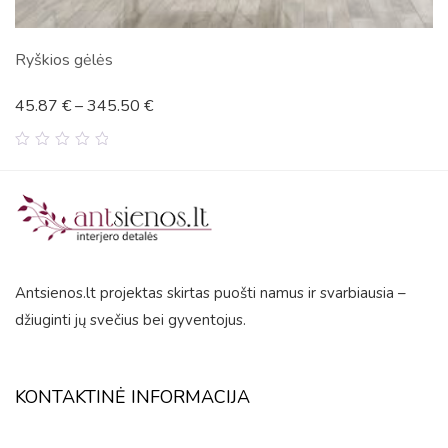
Ryškios gėlės
45.87
€
–
345.50
€
0
out
of
5
Antsienos.lt projektas skirtas puošti namus ir svarbiausia –
džiuginti jų svečius bei gyventojus.
KONTAKTINĖ INFORMACIJA