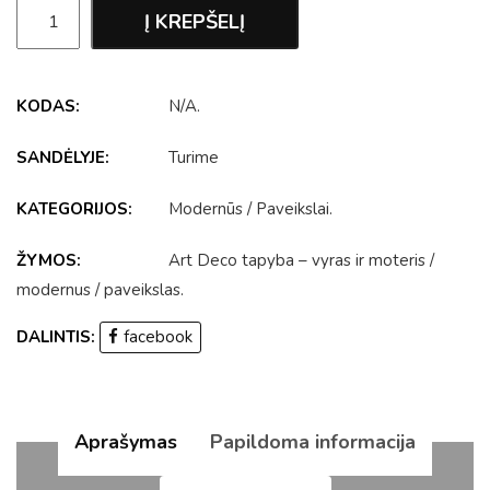
Į KREPŠELĮ
KODAS:
N/A
.
SANDĖLYJE:
Turime
KATEGORIJOS:
Modernūs
/
Paveikslai
.
ŽYMOS:
Art Deco tapyba – vyras ir moteris
/
modernus
/
paveikslas
.
DALINTIS:
facebook
Aprašymas
Papildoma informacija