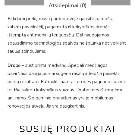
Atsiliepimai (0)
Pirkdami prekę mūsų parduotuvėje gausite paruoštą
kabinti paveikslėlį, pagamintą iš kokybiškos drobės,
ištemptą ant medinių lentjuosčių. Dėl naudojamos
spausdinimo technologijos spalvos neišblunka net veikiant
saulės spinduliams.
Drobė
– sustiprinta medvilnė. Speciali medžiagos
paviršiaus danga puikiai sugeria rašalą ir leidžia pasiekti
puikių rezultatų. Patraukli, natūrali drobės pagrindo spalva
leidžia sukurti kokybiškus vaizdus. Drobę mes ištempėme
ant rėmo. Šio gaminio pranašumas yra jo mobilumas
renovacijos atveju. Jis yra daugkartinis.
SUSIJĘ PRODUKTAI