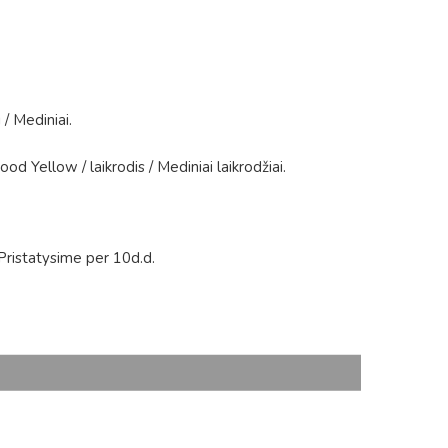
i
/
Mediniai
.
ood Yellow
/
laikrodis
/
Mediniai laikrodžiai
.
Pristatysime per 10d.d.