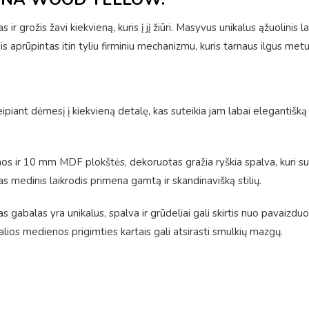
ir grožis žavi kiekvieną, kuris į jį žiūri. Masyvus unikalus ąžuolinis l
is aprūpintas itin tyliu firminiu mechanizmu, kuris tarnaus ilgus metu
eipiant dėmesį į kiekvieną detalę, kas suteikia jam labai elegantišk
s ir 10 mm MDF plokštės, dekoruotas gražia ryškia spalva, kuri sute
s medinis laikrodis primena gamtą ir skandinavišką stilių.
 gabalas yra unikalus, spalva ir grūdeliai gali skirtis nuo pavaizdu
alios medienos prigimties kartais gali atsirasti smulkių mazgų.