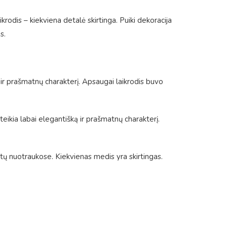
aikrodis – kiekviena detalė skirtinga. Puiki dekoracija
s.
ą ir prašmatnų charakterį. Apsaugai laikrodis buvo
ikia labai elegantišką ir prašmatnų charakterį.
otų nuotraukose. Kiekvienas medis yra skirtingas.