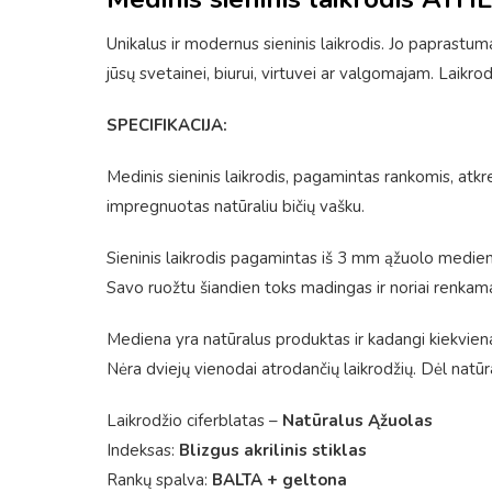
Unikalus ir modernus sieninis laikrodis. Jo paprastumas 
jūsų svetainei, biurui, virtuvei ar valgomajam. Laikrod
SPECIFIKACIJA:
Medinis sieninis laikrodis, pagamintas rankomis, atkr
impregnuotas natūraliu bičių vašku.
Sieninis laikrodis pagamintas iš 3 mm ąžuolo medieno
Savo ruožtu šiandien toks madingas ir noriai renkama
Mediena yra natūralus produktas ir kadangi kiekvienas
Nėra dviejų vienodai atrodančių laikrodžių. Dėl natūr
Laikrodžio ciferblatas –
Natūralus Ąžuolas
Indeksas:
Blizgus akrilinis stiklas
Rankų spalva:
BALTA + geltona