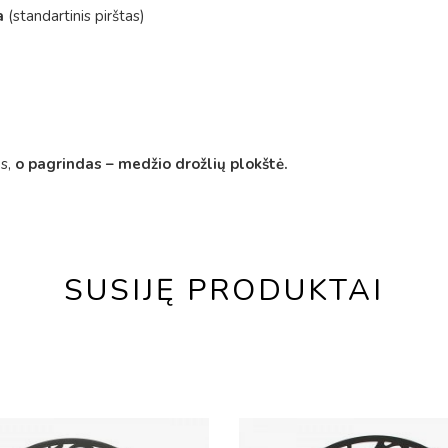
a
(standartinis pirštas)
s,
o pagrindas – medžio drožlių plokštė.
SUSIJĘ PRODUKTAI