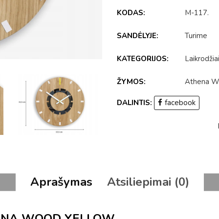
KODAS:
M-117
.
SANDĖLYJE:
Turime
KATEGORIJOS:
Laikrodžia
ŽYMOS:
Athena W
DALINTIS:
facebook
Aprašymas
Atsiliepimai (0)
ATHENA WOOD YELLOW.