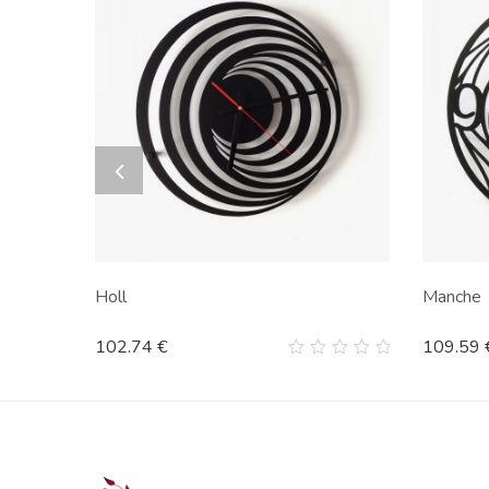
Holl
Manche
102.74
€
109.59
0
out
of
5