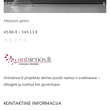
Žydintis medis
45.86
€
–
345.11
€
0
out
of
5
Antsienos.lt projektas skirtas puošti namus ir svarbiausia –
džiuginti jų svečius bei gyventojus.
KONTAKTINĖ INFORMACIJA