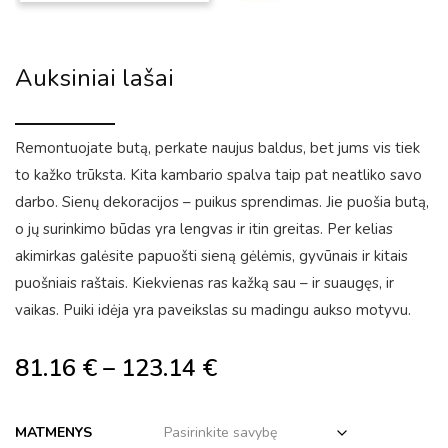
Auksiniai lašai
Remontuojate butą, perkate naujus baldus, bet jums vis tiek
to kažko trūksta. Kita kambario spalva taip pat neatliko savo
darbo. Sienų dekoracijos – puikus sprendimas. Jie puošia butą,
o jų surinkimo būdas yra lengvas ir itin greitas. Per kelias
akimirkas galėsite papuošti sieną gėlėmis, gyvūnais ir kitais
puošniais raštais. Kiekvienas ras kažką sau – ir suaugęs, ir
vaikas. Puiki idėja yra paveikslas su madingu aukso motyvu.
81.16
€
–
123.14
€
MATMENYS