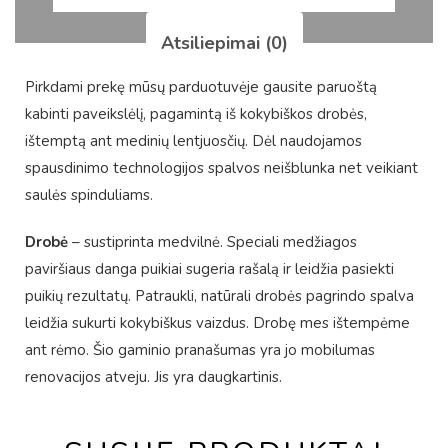
Atsiliepimai (0)
Pirkdami prekę mūsų parduotuvėje gausite paruoštą
kabinti paveikslėlį, pagamintą iš kokybiškos drobės,
ištemptą ant medinių lentjuosčių. Dėl naudojamos
spausdinimo technologijos spalvos neišblunka net veikiant
saulės spinduliams.
Drobė
– sustiprinta medvilnė. Speciali medžiagos
paviršiaus danga puikiai sugeria rašalą ir leidžia pasiekti
puikių rezultatų. Patraukli, natūrali drobės pagrindo spalva
leidžia sukurti kokybiškus vaizdus. Drobę mes ištempėme
ant rėmo. Šio gaminio pranašumas yra jo mobilumas
renovacijos atveju. Jis yra daugkartinis.