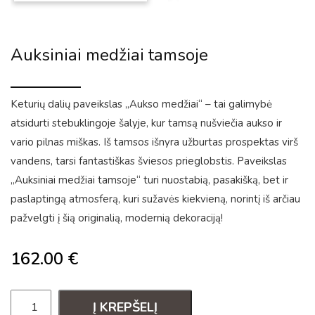
Auksiniai medžiai tamsoje
Keturių dalių paveikslas „Aukso medžiai“ – tai galimybė
atsidurti stebuklingoje šalyje, kur tamsą nušviečia aukso ir
vario pilnas miškas. Iš tamsos išnyra užburtas prospektas virš
vandens, tarsi fantastiškas šviesos prieglobstis. Paveikslas
„Auksiniai medžiai tamsoje“ turi nuostabią, pasakišką, bet ir
paslaptingą atmosferą, kuri sužavės kiekvieną, norintį iš arčiau
pažvelgti į šią originalią, modernią dekoraciją!
162.00
€
Į KREPŠELĮ