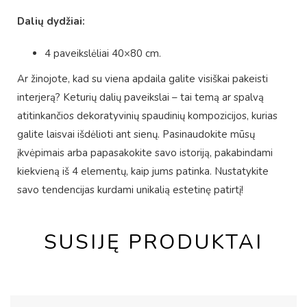
Dalių dydžiai:
4 paveikslėliai 40×80 cm.
Ar žinojote, kad su viena apdaila galite visiškai pakeisti
interjerą? Keturių dalių paveikslai – tai temą ar spalvą
atitinkančios dekoratyvinių spaudinių kompozicijos, kurias
galite laisvai išdėlioti ant sienų. Pasinaudokite mūsų
įkvėpimais arba papasakokite savo istoriją, pakabindami
kiekvieną iš 4 elementų, kaip jums patinka. Nustatykite
savo tendencijas kurdami unikalią estetinę patirtį!
SUSIJĘ PRODUKTAI