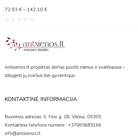
72.93
€
–
142.10
€
0
out
of
5
Antsienos.lt projektas skirtas puošti namus ir svarbiausia –
džiuginti jų svečius bei gyventojus.
KONTAKTINĖ INFORMACIJA
Buveinės adresas: S. Fino g. 2B, Vilnius, 09305
Kontaktinis telefono numeris : +37065685166
info@antsienos.lt