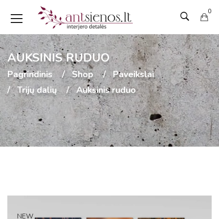
0
AUKSINIS RUDUO
Pagrindinis
Shop
Paveikslai
Trijų dalių
Auksinis ruduo
NEW