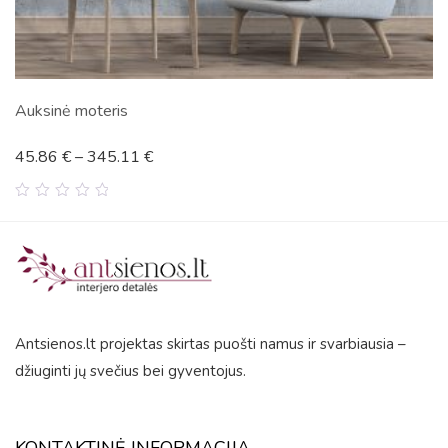
Miškas rūke
45.86
€
–
345.11
€
0
out
of
5
Antsienos.lt projektas skirtas puošti namus ir svarbiausia –
džiuginti jų svečius bei gyventojus.
KONTAKTINĖ INFORMACIJA