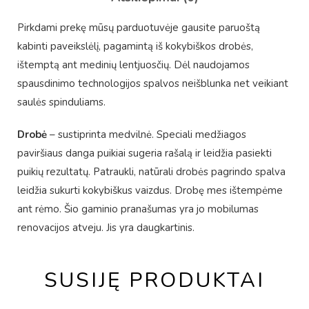
Pirkdami prekę mūsų parduotuvėje gausite paruoštą
kabinti paveikslėlį, pagamintą iš kokybiškos drobės,
ištemptą ant medinių lentjuosčių. Dėl naudojamos
spausdinimo technologijos spalvos neišblunka net veikiant
saulės spinduliams.
Drobė
– sustiprinta medvilnė. Speciali medžiagos
paviršiaus danga puikiai sugeria rašalą ir leidžia pasiekti
puikių rezultatų. Patraukli, natūrali drobės pagrindo spalva
leidžia sukurti kokybiškus vaizdus. Drobę mes ištempėme
ant rėmo. Šio gaminio pranašumas yra jo mobilumas
renovacijos atveju. Jis yra daugkartinis.
SUSIJĘ PRODUKTAI