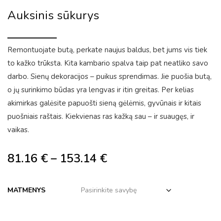
Auksinis sūkurys
Remontuojate butą, perkate naujus baldus, bet jums vis tiek
to kažko trūksta. Kita kambario spalva taip pat neatliko savo
darbo. Sienų dekoracijos – puikus sprendimas. Jie puošia butą,
o jų surinkimo būdas yra lengvas ir itin greitas. Per kelias
akimirkas galėsite papuošti sieną gėlėmis, gyvūnais ir kitais
puošniais raštais. Kiekvienas ras kažką sau – ir suaugęs, ir
vaikas.
81.16
€
–
153.14
€
MATMENYS