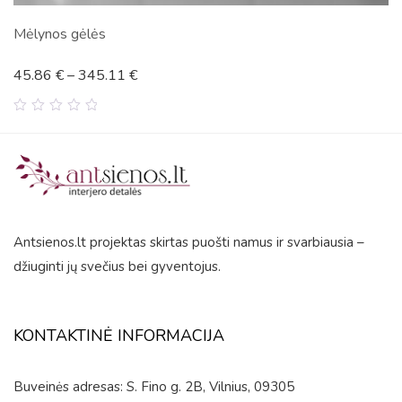
Mėlynos gėlės
45.86
€
–
345.11
€
0
out
of
5
Antsienos.lt projektas skirtas puošti namus ir svarbiausia –
džiuginti jų svečius bei gyventojus.
KONTAKTINĖ INFORMACIJA
Buveinės adresas: S. Fino g. 2B, Vilnius, 09305