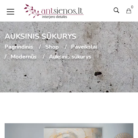
0
AUKSINIS SŪKURYS
Pagrindinis
Shop
Paveikslai
Modernūs
Auksinis sūkurys