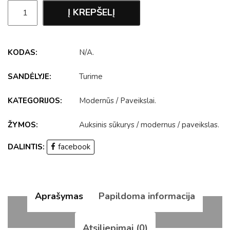
Į KREPŠELĮ
KODAS:
N/A
.
SANDĖLYJE:
Turime
KATEGORIJOS:
Modernūs
/
Paveikslai
.
ŽYMOS:
Auksinis sūkurys
/
modernus
/
paveikslas
.
DALINTIS:
facebook
Aprašymas
Papildoma informacija
Atsiliepimai (0)