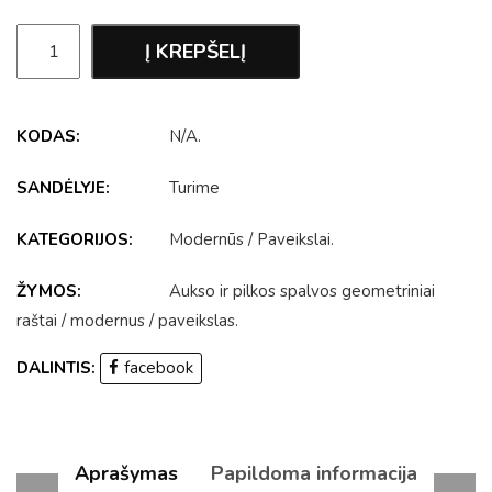
Į KREPŠELĮ
KODAS:
N/A
.
SANDĖLYJE:
Turime
KATEGORIJOS:
Modernūs
/
Paveikslai
.
ŽYMOS:
Aukso ir pilkos spalvos geometriniai
raštai
/
modernus
/
paveikslas
.
DALINTIS:
facebook
Aprašymas
Papildoma informacija