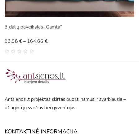
Genties lyderis
45.87
€
–
345.50
€
0
out
of
5
Antsienos.lt projektas skirtas puošti namus ir svarbiausia –
džiuginti jų svečius bei gyventojus.
KONTAKTINĖ INFORMACIJA