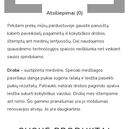
Atsiliepimai (0)
Pirkdami prekę mūsų parduotuvėje gausite paruoštą
kabinti paveikslėlį, pagamintą iš kokybiškos drobės,
ištemptą ant medinių lentjuosčių. Dėl naudojamos
spausdinimo technologijos spalvos neišblunka net veikiant
saulės spinduliams.
Drobė
– sustiprinta medvilnė. Speciali medžiagos
paviršiaus danga puikiai sugeria rašalą ir leidžia pasiekti
puikių rezultatų. Patraukli, natūrali drobės pagrindo spalva
leidžia sukurti kokybiškus vaizdus. Drobę mes ištempėme
ant rėmo. Šio gaminio pranašumas yra jo mobilumas
renovacijos atveju. Jis yra daugkartinis.