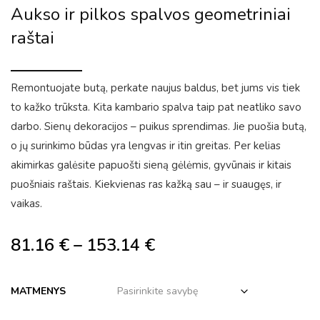
Aukso ir pilkos spalvos geometriniai
raštai
Remontuojate butą, perkate naujus baldus, bet jums vis tiek
to kažko trūksta. Kita kambario spalva taip pat neatliko savo
darbo. Sienų dekoracijos – puikus sprendimas. Jie puošia butą,
o jų surinkimo būdas yra lengvas ir itin greitas. Per kelias
akimirkas galėsite papuošti sieną gėlėmis, gyvūnais ir kitais
puošniais raštais. Kiekvienas ras kažką sau – ir suaugęs, ir
vaikas.
81.16
€
–
153.14
€
MATMENYS