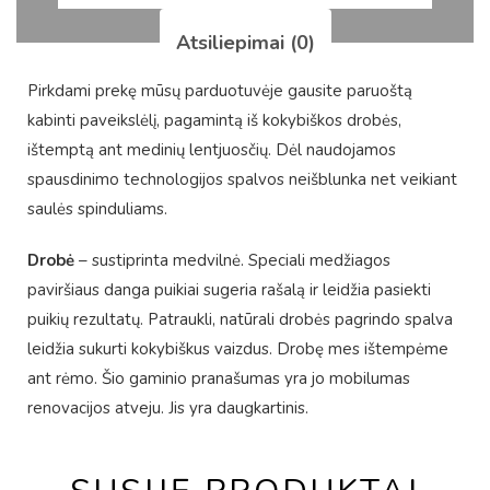
Atsiliepimai (0)
Pirkdami prekę mūsų parduotuvėje gausite paruoštą
kabinti paveikslėlį, pagamintą iš kokybiškos drobės,
ištemptą ant medinių lentjuosčių. Dėl naudojamos
spausdinimo technologijos spalvos neišblunka net veikiant
saulės spinduliams.
Drobė
– sustiprinta medvilnė. Speciali medžiagos
paviršiaus danga puikiai sugeria rašalą ir leidžia pasiekti
puikių rezultatų. Patraukli, natūrali drobės pagrindo spalva
leidžia sukurti kokybiškus vaizdus. Drobę mes ištempėme
ant rėmo. Šio gaminio pranašumas yra jo mobilumas
renovacijos atveju. Jis yra daugkartinis.