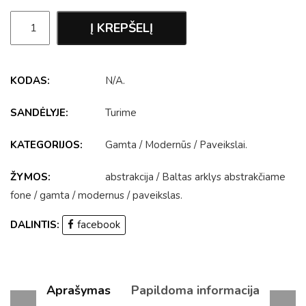
Į KREPŠELĮ
KODAS:
N/A
.
SANDĖLYJE:
Turime
KATEGORIJOS:
Gamta
/
Modernūs
/
Paveikslai
.
ŽYMOS:
abstrakcija
/
Baltas arklys abstrakčiame
fone
/
gamta
/
modernus
/
paveikslas
.
DALINTIS:
facebook
Aprašymas
Papildoma informacija