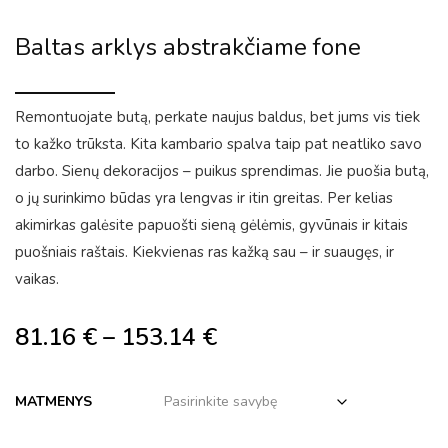
Baltas arklys abstrakčiame fone
Remontuojate butą, perkate naujus baldus, bet jums vis tiek
to kažko trūksta. Kita kambario spalva taip pat neatliko savo
darbo. Sienų dekoracijos – puikus sprendimas. Jie puošia butą,
o jų surinkimo būdas yra lengvas ir itin greitas. Per kelias
akimirkas galėsite papuošti sieną gėlėmis, gyvūnais ir kitais
puošniais raštais. Kiekvienas ras kažką sau – ir suaugęs, ir
vaikas.
81.16
€
–
153.14
€
MATMENYS