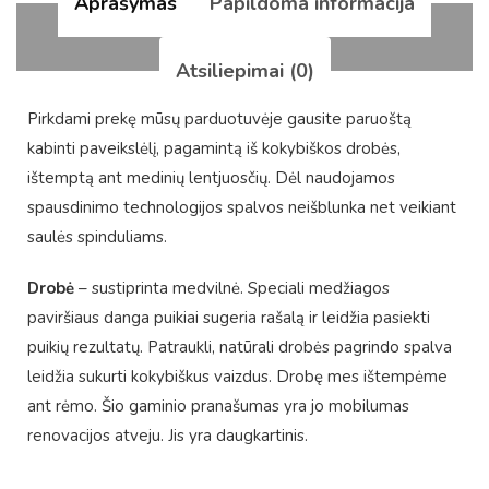
Aprašymas
Papildoma informacija
Atsiliepimai (0)
Pirkdami prekę mūsų parduotuvėje gausite paruoštą
kabinti paveikslėlį, pagamintą iš kokybiškos drobės,
ištemptą ant medinių lentjuosčių. Dėl naudojamos
spausdinimo technologijos spalvos neišblunka net veikiant
saulės spinduliams.
Drobė
– sustiprinta medvilnė. Speciali medžiagos
paviršiaus danga puikiai sugeria rašalą ir leidžia pasiekti
puikių rezultatų. Patraukli, natūrali drobės pagrindo spalva
leidžia sukurti kokybiškus vaizdus. Drobę mes ištempėme
ant rėmo. Šio gaminio pranašumas yra jo mobilumas
renovacijos atveju. Jis yra daugkartinis.