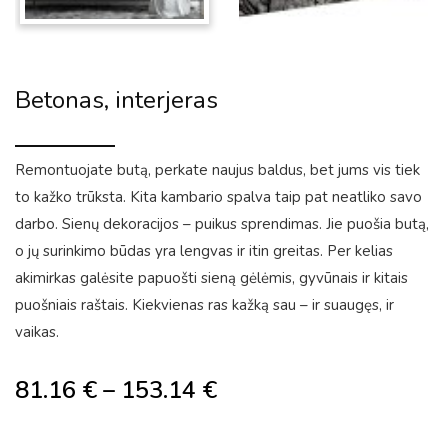
Betonas, interjeras
Remontuojate butą, perkate naujus baldus, bet jums vis tiek
to kažko trūksta. Kita kambario spalva taip pat neatliko savo
darbo. Sienų dekoracijos – puikus sprendimas. Jie puošia butą,
o jų surinkimo būdas yra lengvas ir itin greitas. Per kelias
akimirkas galėsite papuošti sieną gėlėmis, gyvūnais ir kitais
puošniais raštais. Kiekvienas ras kažką sau – ir suaugęs, ir
vaikas.
81.16
€
–
153.14
€