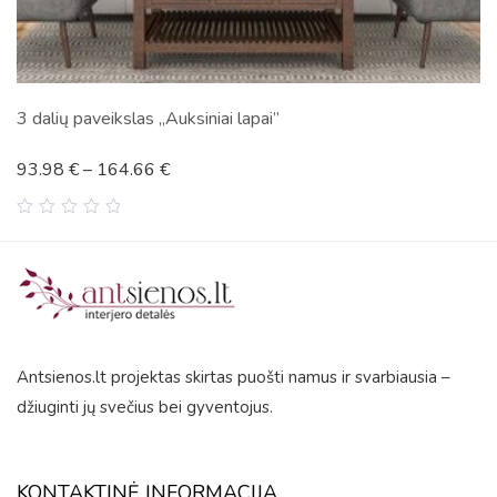
ai lapai”
3 dalių paveikslas „Auksin
93.98
€
–
164.44
€
0
out
of
5
Antsienos.lt projektas skirtas puošti namus ir svarbiausia –
džiuginti jų svečius bei gyventojus.
KONTAKTINĖ INFORMACIJA