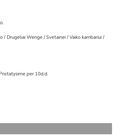
lo
.
lo
/
Drugeliai Wenge
/
Svetainei
/
Vaiko kambariui
/
Pristatysime per 10d.d.