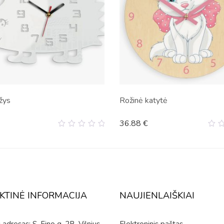
žys
Rožinė katytė
36.88
€
0
0
out
ou
of
of
5
5
KTINĖ INFORMACIJA
NAUJIENLAIŠKIAI
adresas: S. Fino g. 2B, Vilnius,
Elektroninis paštas