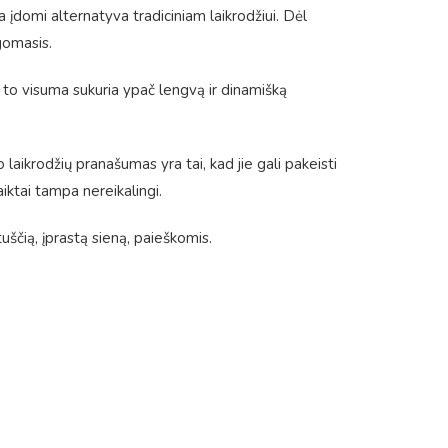
ra įdomi alternatyva tradiciniam laikrodžiui. Dėl
gomasis.
ėl to visuma sukuria ypač lengvą ir dinamišką
po laikrodžių pranašumas yra tai, kad jie gali pakeisti
aiktai tampa nereikalingi.
uščią, įprastą sieną, paieškomis.