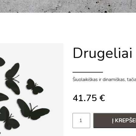
Drugelia
Šiuolaikiškas ir dinamiškas, tačia
41.75
€
Į KREPŠE