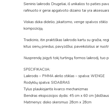
Sieninis laikrodis Drugeliai, iš unikalios to paties pa
rafinuoto ir gerai apgalvoto dizaino tai yra aksesua
Viskas dėka didelio, įskaitomo, venge spalvos stiklo c
kompoziciją.
Tradicinis, itin praktiškas laikrodis kartu su gražia, r
kitus sienų priedus, pavyzdžiui, paveikslėlius ar nuot
Nusprendę įsigyti tokį turtingą formos laikrodį, tuo p
SPECIFIKACIJA:
Laikrodis – PMMA akrilo stiklas – spalva: WENGE
Rodyklių spalva: SIDABRAS
Tylus plaukiojantis kvarco mechanizmas
Bendras ekspozicijos dydis: 45 cm x 60 cm [didžiaus
Matmenys: disko skersmuo 28cm x 28cm