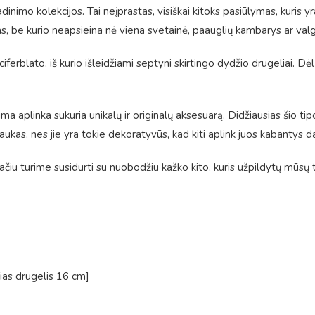
vadinimo kolekcijos. Tai neįprastas, visiškai kitoks pasiūlymas, kuris y
ras, be kurio neapsieina nė viena svetainė, paauglių kambarys ar val
iferblato, iš kurio išleidžiami septyni skirtingo dydžio drugeliai. D
egima aplinka sukuria unikalų ir originalų aksesuarą. Didžiausias šio ti
raukas, nes jie yra tokie dekoratyvūs, kad kiti aplink juos kabantys d
ačiu turime susidurti su nuobodžiu kažko kito, kuris užpildytų mūsų t
ias drugelis 16 cm]