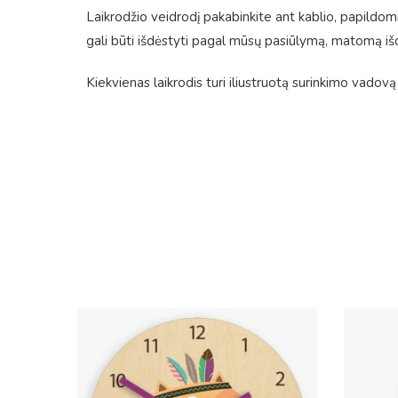
Laikrodžio veidrodį pakabinkite ant kablio, papildomi d
gali būti išdėstyti pagal mūsų pasiūlymą, matomą išd
Kiekvienas laikrodis turi iliustruotą surinkimo vadovą