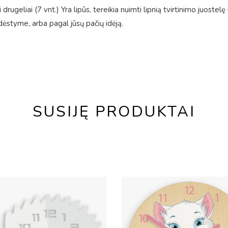
rugeliai (7 vnt.) Yra lipūs, tereikia nuimti lipnią tvirtinimo juostel
ėstyme, arba pagal jūsų pačių idėją.
SUSIJĘ PRODUKTAI