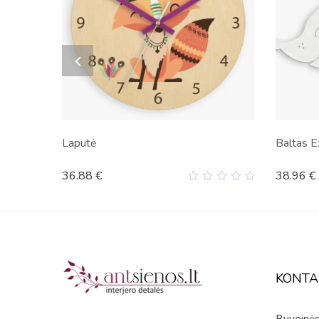
Laputė
Baltas E
36.88
€
38.96
€
0
out
of
5
KONTA
Buveinės 