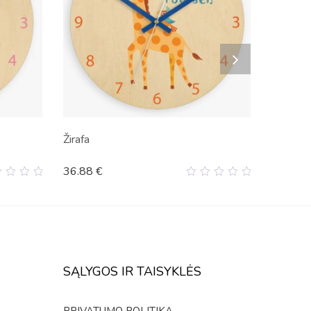
Žirafa
36.88
€
0
t
out
of
5
SĄLYGOS IR TAISYKLĖS
PRIVATUMO POLITIKA