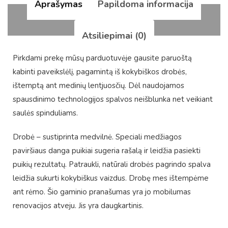
Aprašymas
Papildoma informacija
Atsiliepimai (0)
Pirkdami prekę mūsų parduotuvėje gausite paruoštą
kabinti paveikslėlį, pagamintą iš kokybiškos drobės,
ištemptą ant medinių lentjuosčių. Dėl naudojamos
spausdinimo technologijos spalvos neišblunka net veikiant
saulės spinduliams.
Drobė – sustiprinta medvilnė. Speciali medžiagos
paviršiaus danga puikiai sugeria rašalą ir leidžia pasiekti
puikių rezultatų. Patraukli, natūrali drobės pagrindo spalva
leidžia sukurti kokybiškus vaizdus. Drobę mes ištempėme
ant rėmo. Šio gaminio pranašumas yra jo mobilumas
renovacijos atveju. Jis yra daugkartinis.