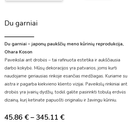
Du garniai
Du garniai – japonų paukščių meno kūrinių reprodukcija,
Ohara Koson
Paveikslai ant drobės – tai rafinuota estetika ir aukščiausia
darbo kokybė. Mūsų dekoracijos yra patvarios, joms kurti
naudojame geriausias rinkoje esančias medžiagas. Kuriame su
aistra ir pagarba kiekvieno kliento vizijai. Paveikslų rinkiniai ant
drobės yra įvairių dydžių, todėl galite pasirinkti tobulą erdvės
dizainą, kurį ketinate papuošti originaliu ir žavingu kūriniu.
45.86
€
–
345.11
€