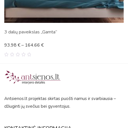
”
5 dalių paveikslas „New Yo
118.80
€
–
181.95
€
0
out
of
5
Antsienos.lt projektas skirtas puošti namus ir svarbiausia –
džiuginti jų svečius bei gyventojus.